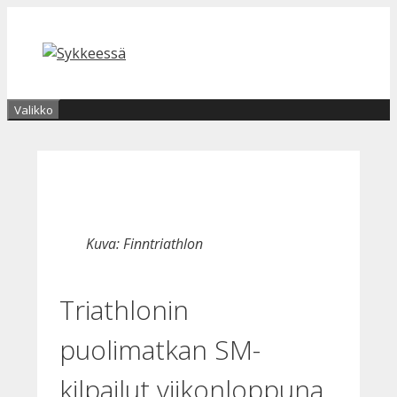
Siirry
sisältöön
Valikko
Kuva: Finntriathlon
Triathlonin
puolimatkan SM-
kilpailut viikonloppuna