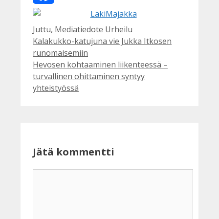
Facebook
Kategoriat
Avainsanat
Juttu
,
Mediatiedote
Urheilu
Kalakukko-katujuna vie Jukka Itkosen
runomaisemiin
Hevosen kohtaaminen liikenteessä –
turvallinen ohittaminen syntyy
yhteistyössä
Jätä kommentti
Kommentti