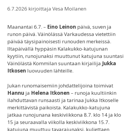
6.7.2026
kirjoittaja
Vesa Moilanen
Maanantai 6.7. –
Eino Leinon
päivä, suven ja
runon päivä. Väinölässä Varkaudessa vietettiin
päivää täysipainoisesti runouden merkeissä.
Iltapäivällä hyppäsin Kalakukko-katujunan
kyytiin, runojunaksi muuttunut katujuna suuntasi
Väinölästä Kommilan suuntaan kirjailija
Jukka
Itkosen
luovuuden lähteille.
Jukan runomaisemiin johdattelijoina toimivat
Hannu
ja
Helena Itkonen
– runoja kuultiinkin
ilahduttavan runsaasti ja tarinaa Jukka Itkoselle
merkittävistä paikoista. Kalakukko-katujuna
jatkaa runojunana keskiviikkona 8.7. klo 14 ja klo
15 ja seuraavalla viikolla keskiviikkona 15.7.
katujuna muuttuu tavarajunaksi, kuljettaen