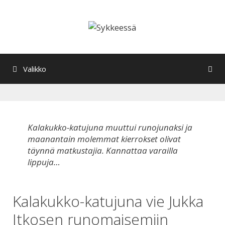
Siirry
sisältöön
Valikko
Kalakukko-katujuna muuttui runojunaksi ja
maanantain molemmat kierrokset olivat
täynnä matkustajia. Kannattaa varailla
lippuja…
Kalakukko-katujuna vie Jukka
Itkosen runomaisemiin