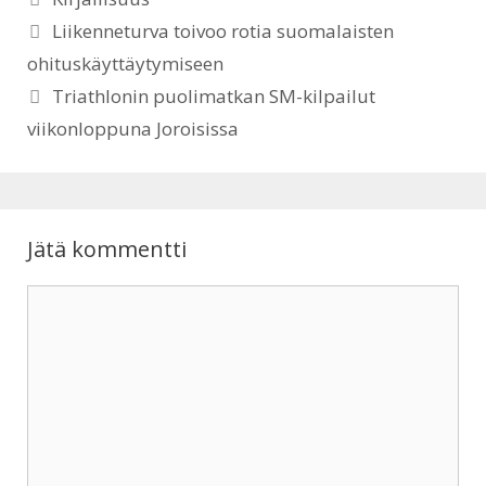
s
b
Liikenneturva toivoo rotia suomalaisten
A
o
ohituskäyttäytymiseen
Triathlonin puolimatkan SM-kilpailut
p
o
viikonloppuna Joroisissa
p
k
Jätä kommentti
Kommentti