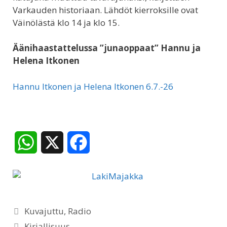
Varkauden historiaan. Lähdöt kierroksille ovat
Väinölästä klo 14 ja klo 15.
Äänihaastattelussa ”junaoppaat” Hannu ja
Helena Itkonen
Hannu Itkonen ja Helena Itkonen 6.7.-26
W
X
F
h
a
a
c
Kategoriat
t
e
Kuvajuttu
,
Radio
Avainsanat
Kirjallisuus