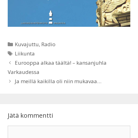
s
b
A
o
p
o
Kategoriat
Kuvajuttu
,
Radio
p
k
Avainsanat
Liikunta
Eurooppa alkaa täältä! – kansanjuhla
Varkaudessa
Ja meillä kaikilla oli niin mukavaa…
Jätä kommentti
Kommentti