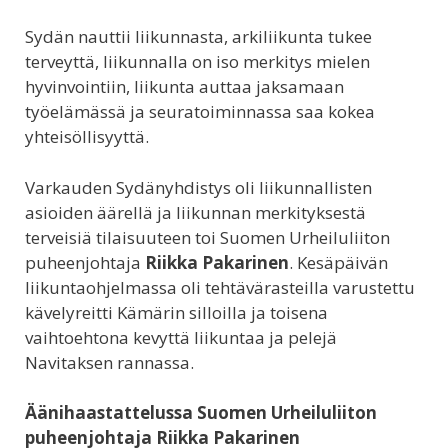
Sydän nauttii liikunnasta, arkiliikunta tukee
terveyttä, liikunnalla on iso merkitys mielen
hyvinvointiin, liikunta auttaa jaksamaan
työelämässä ja seuratoiminnassa saa kokea
yhteisöllisyyttä.
Varkauden Sydänyhdistys oli liikunnallisten
asioiden äärellä ja liikunnan merkityksestä
terveisiä tilaisuuteen toi Suomen Urheiluliiton
puheenjohtaja
Riikka Pakarinen
. Kesäpäivän
liikuntaohjelmassa oli tehtävärasteilla varustettu
kävelyreitti Kämärin silloilla ja toisena
vaihtoehtona kevyttä liikuntaa ja pelejä
Navitaksen rannassa.
Äänihaastattelussa Suomen Urheiluliiton
puheenjohtaja Riikka Pakarinen