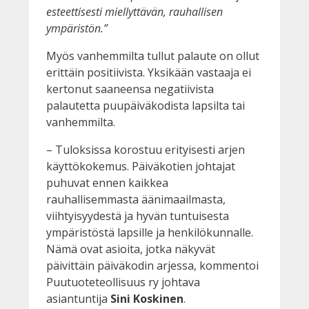
esteettisesti miellyttävän, rauhallisen
ympäristön.”
Myös vanhemmilta tullut palaute on ollut
erittäin positiivista. Yksikään vastaaja ei
kertonut saaneensa negatiivista
palautetta puupäiväkodista lapsilta tai
vanhemmilta.
– Tuloksissa korostuu erityisesti arjen
käyttökokemus. Päiväkotien johtajat
puhuvat ennen kaikkea
rauhallisemmasta äänimaailmasta,
viihtyisyydestä ja hyvän tuntuisesta
ympäristöstä lapsille ja henkilökunnalle.
Nämä ovat asioita, jotka näkyvät
päivittäin päiväkodin arjessa, kommentoi
Puutuoteteollisuus ry johtava
asiantuntija
Sini Koskinen
.