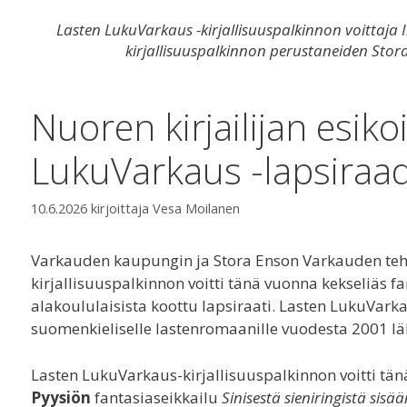
Lasten LukuVarkaus -kirjallisuuspalkinnon voittaja 
kirjallisuuspalkinnon perustaneiden Sto
Nuoren kirjailijan esik
LukuVarkaus -lapsiraa
10.6.2026
kirjoittaja
Vesa Moilanen
Varkauden kaupungin ja Stora Enson Varkauden teh
kirjallisuuspalkinnon voitti tänä vuonna kekseliäs fan
alakoululaisista koottu lapsiraati. Lasten LukuVarka
suomenkieliselle lastenromaanille vuodesta 2001 läh
Lasten LukuVarkaus-kirjallisuuspalkinnon voitti tän
Pyysiön
fantasiaseikkailu
Sinisestä sieniringistä sisää