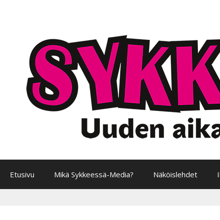
Siirry
sisältöön
Etusivu
Mikä Sykkeessä-Media?
Näköislehdet