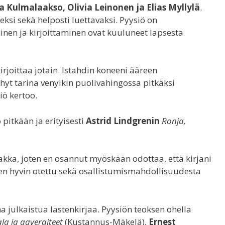
 Kulmalaakso, Olivia Leinonen ja Elias Myllylä
.
eksi sekä helposti luettavaksi. Pyysiö on
inen ja kirjoittaminen ovat kuuluneet lapsesta
kirjoittaa jotain. Istahdin koneeni ääreen
yhyt tarina venyikin puolivahingossa pitkäksi
iö kertoo.
 pitkään ja erityisesti
Astrid Lindgrenin
Ronja,
aakka, joten en osannut myöskään odottaa, että kirjani
n hyvin otettu sekä osallistumismahdollisuudesta
nna julkaistua lastenkirjaa. Pyysiön teoksen ohella
la ja aaveraiteet
(Kustannus-Mäkelä),
Ernest