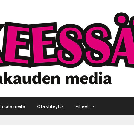
Ilmoita meillä
Ota yhteyttä
Aiheet