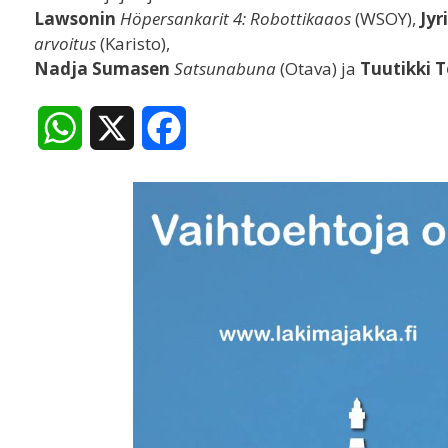
Lawsonin
Höpersankarit 4: Robottikaaos
(WSOY),
Jyr
arvoitus
(Karisto),
Nadja Sumasen
Satsunabuna
(Otava) ja
Tuutikki 
W
X
F
h
a
a
c
t
e
s
b
A
o
p
o
p
k