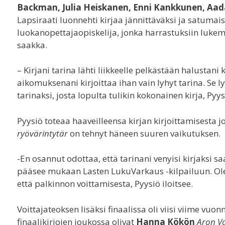
Backman, Julia Heiskanen, Enni Kankkunen, Aada
Lapsiraati luonnehti kirjaa jännittäväksi ja satumais
luokanopettajaopiskelija, jonka harrastuksiin lukem
saakka.
– Kirjani tarina lähti liikkeelle pelkästään halustani 
aikomuksenani kirjoittaa ihan vain lyhyt tarina. Se l
tarinaksi, josta lopulta tulikin kokonainen kirja, Pyys
Pyysiö toteaa haaveilleensa kirjan kirjoittamisesta jo
ryövärintytär
on tehnyt häneen suuren vaikutuksen.
-En osannut odottaa, että tarinani venyisi kirjaksi s
pääsee mukaan Lasten LukuVarkaus -kilpailuun. Ole
että palkinnon voittamisesta, Pyysiö iloitsee.
Voittajateoksen lisäksi finaalissa oli viisi viime vuo
finaalikirjojen joukossa olivat
Hanna Kökön
Aron Va