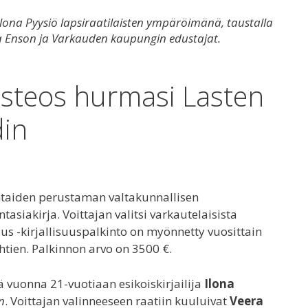
Ilona Pyysiö lapsiraatilaisten ympäröimänä, taustalla
ra Enson ja Varkauden kaupungin edustajat.
oisteos hurmasi Lasten
din
taiden perustaman valtakunnallisen
tasiakirja. Voittajan valitsi varkautelaisista
us -kirjallisuuspalkinto on myönnetty vuosittain
tien. Palkinnon arvo on 3500 €.
ä vuonna 21-vuotiaan esikoiskirjailija
Ilona
n
. Voittajan valinneeseen raatiin kuuluivat
Veera