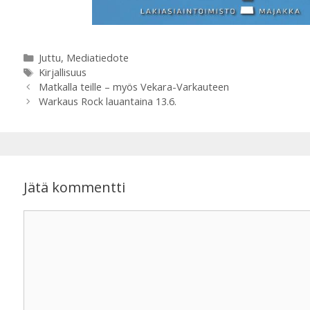
Kategoriat
Juttu
,
Mediatiedote
Avainsanat
Kirjallisuus
Matkalla teille – myös Vekara-Varkauteen
Warkaus Rock lauantaina 13.6.
Jätä kommentti
Kommentti