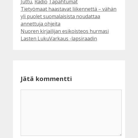
Kategoriat
Avainsanat
Juttu
,
Radio
Tapahtumat
Tietyömaat haastavat liikennettä – vähän
yli puolet suomalaisista noudattaa
annettuja ohjeita
Nuoren kirjailijan esikoisteos hurmasi
Lasten LukuVarkaus -lapsiraadin
Jätä kommentti
Kommentti