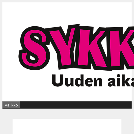
Siirry
sisältöön
Valikko