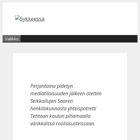
Siirry
sisältöön
Valikko
Perjantaina pidetyn
mediatilaisuuden jälkeen otettiin
Seikkailujen Saaren
henkilökunnasta yhteispotretti
Tehtaan koulun pihamaalla
värikkäissä rooliasusteissaan.