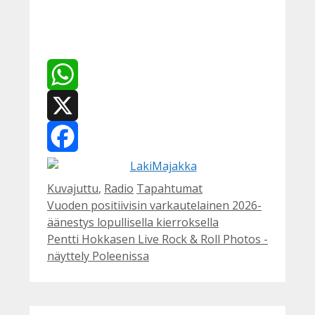
WhatsApp
X
Facebook
Kategoriat
Avainsanat
Kuvajuttu
,
Radio
Tapahtumat
Vuoden positiivisin varkautelainen 2026-
äänestys lopullisella kierroksella
Pentti Hokkasen Live Rock & Roll Photos -
näyttely Poleenissa