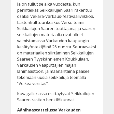
Ja on tullut se aika vuodesta, kun
perinteikäs Seikkailujen Saari rakentuu
osaksi Vekara-Varkaus-festivaaliviikkoa.
Lastenkulttuurikeskus Verso toimii
Seikkailujen Saaren tuottajana, ja saaren
seikkailujen materiaalia ovat olleet
valmistamassa Varkauden kaupungin
kesätyöntekijöinä 26 nuorta. Seuraavaksi
on materiaalien siirtäminen Seikkailujen
Saareen Tyyskänniemen Koukkulaan,
Varkauden Vaaputtajien majan
lähimaastoon, ja maanantaina pääsee
tekemään uusia seikkailuja teemalla
”Veikeä verstas”.
Kuvagalleriassa esittäytyvät Seikkailujen
Saaren rastien henkilökunnat.
Äänihaastattelussa Varkauden