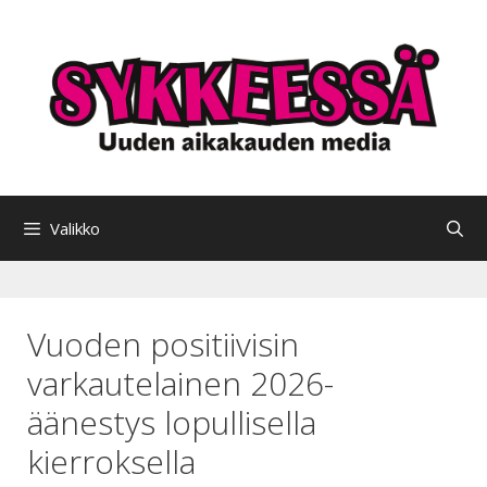
Siirry
sisältöön
Valikko
Vuoden positiivisin
varkautelainen 2026-
äänestys lopullisella
kierroksella