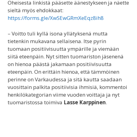
Oheisesta linkistä pääsette äänestykseen ja näette
sieltä myös ehdokkaat:
https://forms.gle/XwSEwGRmXeEqz8ih8
– Voitto tuli kyllä isona yllätyksenä mutta
tietenkin mukavana sellaisena. Itse pyrin
tuomaan positiivisuutta ympärille ja viemään
siitä eteenpäin. Nyt sitten tuomariston jäsenenä
on hienoa päästä jakamaan positiivisuutta
eteenpäin. On erittäin hienoa, että tämmöinen
perinne on Varkaudessa ja sitä kautta saadaan
vuosittain palkita positiivisia ihmisiä, kommentoi
henkilökategorian viime vuoden voittaja ja nyt
tuomaristossa toimiva
Lasse Karppinen
.