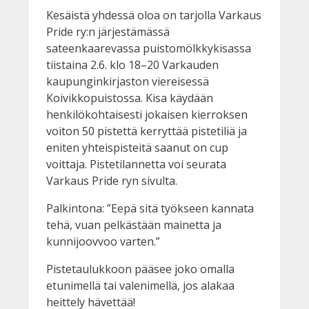
Kesäistä yhdessä oloa on tarjolla Varkaus
Pride ry:n järjestämässä
sateenkaarevassa puistomölkkykisassa
tiistaina 2.6. klo 18–20 Varkauden
kaupunginkirjaston viereisessä
Koivikkopuistossa. Kisa käydään
henkilökohtaisesti jokaisen kierroksen
voiton 50 pistettä kerryttää pistetiliä ja
eniten yhteispisteitä saanut on cup
voittaja. Pistetilannetta voi seurata
Varkaus Pride ryn sivulta.
Palkintona: ”Eepä sitä työkseen kannata
tehä, vuan pelkästään mainetta ja
kunnijoovvoo varten.”
Pistetaulukkoon pääsee joko omalla
etunimellä tai valenimellä, jos alakaa
heittely hävettää!