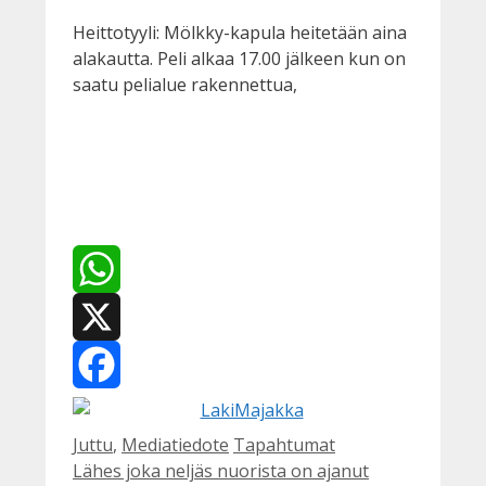
Heittotyyli: Mölkky-kapula heitetään aina
alakautta. Peli alkaa 17.00 jälkeen kun on
saatu pelialue rakennettua,
WhatsApp
X
Facebook
Kategoriat
Avainsanat
Juttu
,
Mediatiedote
Tapahtumat
Lähes joka neljäs nuorista on ajanut