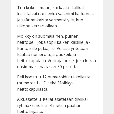
Tuu kokeilemaan, karkaako kalikat
käsistä vai nouseeko salanimi kärkeen –
ja säänmukaista vermettä ylle, kun
ulkona kerran ollaan.
Mölkky on suomalainen, puinen
heittopeli, joka sopii kaikenikäisille ja -
kuntoisille pelaajille. Pelissä yritetään
kaataa numeroituja puukeiloja
heittokapulalla. Voittaja on se, joka kerää
ensimmäisenä tasan 50 pistettä.
Peli koostuu 12 numeroidusta keilasta
(numerot 1–12) sekä Mölkky-
heittokapulasta.
Alkuasettelu: Keilat asetetaan tiiviiksi
ryhmäksi noin 3–4 metrin päähän
heittolinjasta.