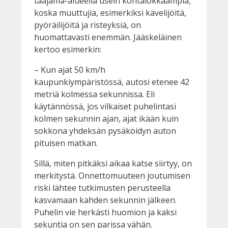
taajama-alueella usein kohtalokkaampia,
koska muuttujia, esimerkiksi kävelijöitä,
pyöräilijöitä ja risteyksiä, on
huomattavasti enemmän. Jääskeläinen
kertoo esimerkin:
– Kun ajat 50 km/h
kaupunkiympäristössä, autosi etenee 42
metriä kolmessa sekunnissa. Eli
käytännössä, jos vilkaiset puhelintasi
kolmen sekunnin ajan, ajat ikään kuin
sokkona yhdeksän pysäköidyn auton
pituisen matkan.
Sillä, miten pitkäksi aikaa katse siirtyy, on
merkitystä. Onnettomuuteen joutumisen
riski lähtee tutkimusten perusteella
kasvamaan kahden sekunnin jälkeen.
Puhelin vie herkästi huomion ja kaksi
sekuntia on sen parissa vähän.