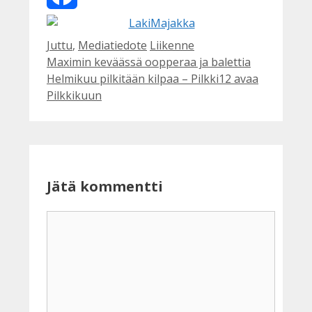
Facebook
Kategoriat
Avainsanat
Juttu
,
Mediatiedote
Liikenne
Maximin keväässä oopperaa ja balettia
Helmikuu pilkitään kilpaa – Pilkki12 avaa
Pilkkikuun
Jätä kommentti
Kommentti