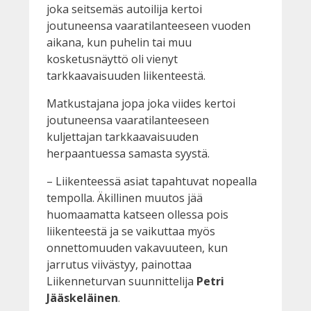
joka seitsemäs autoilija kertoi
joutuneensa vaaratilanteeseen vuoden
aikana, kun puhelin tai muu
kosketusnäyttö oli vienyt
tarkkaavaisuuden liikenteestä.
Matkustajana jopa joka viides kertoi
joutuneensa vaaratilanteeseen
kuljettajan tarkkaavaisuuden
herpaantuessa samasta syystä.
– Liikenteessä asiat tapahtuvat nopealla
tempolla. Äkillinen muutos jää
huomaamatta katseen ollessa pois
liikenteestä ja se vaikuttaa myös
onnettomuuden vakavuuteen, kun
jarrutus viivästyy, painottaa
Liikenneturvan suunnittelija
Petri
Jääskeläinen
.