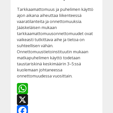
Tarkkaamattomuus ja puhelimen käyttö
ajon aikana aiheuttaa liikenteessä
vaaratilanteita ja onnettomuuksia.
Jääskeläisen mukaan
tarkkaamattomuusonnettomuudet ovat
vaikeasti tutkittava aihe ja tietoa on
suhteellisen vähän.
Onnettomuustietoinstituutin mukaan
matkapuhelimen käyttö todetaan
taustariskinä keskimäärin 3–5:ssä
kuolemaan johtaneessa
onnettomuudessa vuosittain.
WhatsApp
X