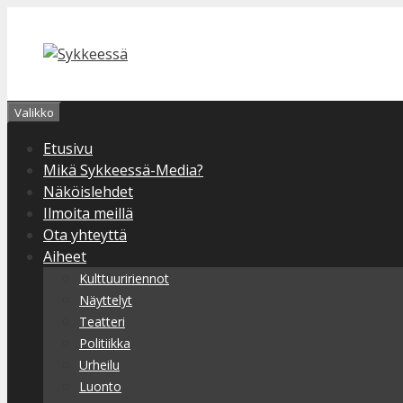
Siirry
sisältöön
Valikko
Etusivu
Mikä Sykkeessä-Media?
Näköislehdet
Ilmoita meillä
Ota yhteyttä
Aiheet
Kulttuuririennot
Näyttelyt
Teatteri
Politiikka
Urheilu
Luonto