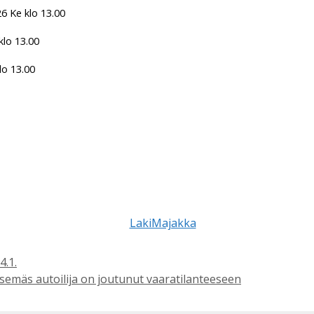
6 Ke klo 13.00
klo 13.00
lo 13.00
4.1.
tsemäs autoilija on joutunut vaaratilanteeseen