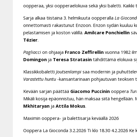
oopperaa, yksi oopperaelokuva sekä yksi baletti. Kaikki teo
Sarja alkaa tiistaina 3. helmikuuta oopperalla
La Giocond
onnettomasti rakastunut Enzoon. Enzon sydän kuuluu kui
pelastamisen ja koston välillä.
Amilcare Ponchiellin
säv
Tézier
.
Pagliacci
on ohjaaja
Franco Zeffirellin
vuonna 1982 ilm
Domingon
ja
Teresa Stratasin
tähdittämä elokuva sij
Klassikkobaletti
Joutsenlampi
saa modernin ja puhuttelev
Varastettu huntu
-kansantarinaan pohjautuvan teoksen te
Kevään sarjan päättää
Giacomo Puccinin
ooppera
Tur
Mikäli kosija epäonnistuu, hän maksaa siitä hengellään
Mkhitaryan
ja
Attila Mokus
.
Maximin ooppera- ja balettisarja keväällä 2026
Ooppera La Gioconda 3.2.2026 Ti klo 18.30 4.2.2026 Ke k