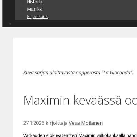
Historia
Musiikki
Kirjallisuus
Kuva sarjan aloittavasta oopperasta ”La Gioconda”.
Maximin keväässä oop
27.1.2026
kirjoittaja
Vesa Moilanen
Varkauden elokuvateatteri Maximin valkokankaalla nähdä