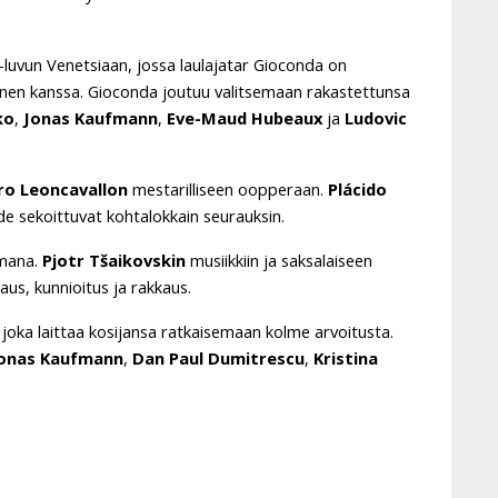
-luvun Venetsiaan, jossa laulajatar Gioconda on
enen kanssa. Gioconda joutuu valitsemaan rakastettunsa
ko
,
Jonas Kaufmann
,
Eve-Maud
Hubeaux
ja
Ludovic
o Leoncavallon
mestarilliseen oopperaan.
Plácido
ide sekoittuvat kohtalokkain seurauksin.
mana.
Pjotr Tšaikovskin
musiikkiin ja saksalaiseen
us, kunnioitus ja rakkaus.
joka laittaa kosijansa ratkaisemaan kolme arvoitusta.
onas Kaufmann
,
Dan Paul Dumitrescu
,
Kristina