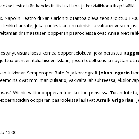
kset esitetään kahdesti: tiistai-iltana ja keskiviikkona iltapäivällä.
a
. Napolin Teatro di San Carlon tuotantoa oleva teos sijoittuu 1700
tenkin Lauralle, joka puolestaan on naimisissa valtaneuvoston jäs
eltämän dramaattisen oopperan päärooleissa ovat
Anna Netreb
estynyt visuaalisesti komea oopperaelokuva, joka perustuu
Rugger
oittuu pieneen italialaiseen kylään, jossa todellisuus ja näyttämöta
an tulkinnan Semperoper Ballet’n ja koreografi
Johan Ingerin
luo
emoina ovat mm. manipulaatio, väkivalta lähisuhteessa, yksilönvapa
andot
. Wienin valtionoopperan teos kertoo prinsessa Turandotista, 
. Modernisoidun oopperan päärooleissa laulavat
Asmik Grigorian
,
J
lo 13.00