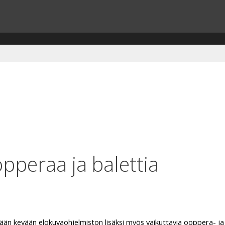
peraa ja balettia
än kevään elokuvaohjelmiston lisäksi myös vaikuttavia ooppera- ja b