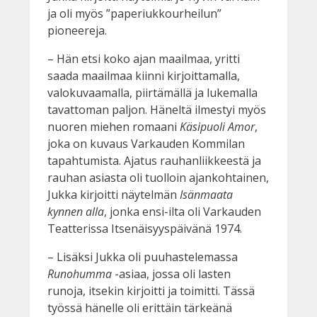
ja oli myös ”paperiukkourheilun”
pioneereja.
– Hän etsi koko ajan maailmaa, yritti
saada maailmaa kiinni kirjoittamalla,
valokuvaamalla, piirtämällä ja lukemalla
tavattoman paljon. Häneltä ilmestyi myös
nuoren miehen romaani
Käsipuoli Amor
,
joka on kuvaus Varkauden Kommilan
tapahtumista. Ajatus rauhanliikkeestä ja
rauhan asiasta oli tuolloin ajankohtainen,
Jukka kirjoitti näytelmän
Isänmaata
kynnen alla
, jonka ensi-ilta oli Varkauden
Teatterissa Itsenäisyyspäivänä 1974.
– Lisäksi Jukka oli puuhastelemassa
Runohumma
-asiaa, jossa oli lasten
runoja, itsekin kirjoitti ja toimitti. Tässä
työssä hänelle oli erittäin tärkeänä