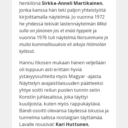
henkilönä
Sirkka-Anneli Martikainen
,
jonka kanssa hän teki paljon yhteistyötä
kirjoittamalla näytelmiä. Jo vuonna 1972
he yhdessä tekivät lastennäytelmän
Mikä
sulla on jänönen jos et enää hyppele
ja
vuonna 1976 tuli näytelmä
Norsunmuna ja
muita kummallisuuksia eli aikoja Hölmölän
kylässä.
Hannu Itkosen mukaan hänen veljellään
oli loppuun asti erittäin hyviä
ystävyyssuhteita myös Magyar -ajasta.
Näyttelyn avajaistilaisuuden päätteeksi
yhtye soitti reilun puolen tunnin setin
Konstin juhlasalissa, joka täyttyi
kuulijoista, kuten myös rappukäytävä.
Bändi osoitti olevansa täydessä iskussa ja
tunnelma salissa nostalgian täyttämää.
Lavalle nousivat:
Kari Huttunen
,