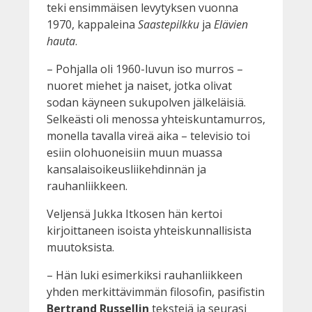
teki ensimmäisen levytyksen vuonna
1970, kappaleina
Saastepilkku
ja
Elävien
hauta
.
– Pohjalla oli 1960-luvun iso murros –
nuoret miehet ja naiset, jotka olivat
sodan käyneen sukupolven jälkeläisiä.
Selkeästi oli menossa yhteiskuntamurros,
monella tavalla vireä aika – televisio toi
esiin olohuoneisiin muun muassa
kansalaisoikeusliikehdinnän ja
rauhanliikkeen.
Veljensä Jukka Itkosen hän kertoi
kirjoittaneen isoista yhteiskunnallisista
muutoksista.
– Hän luki esimerkiksi rauhanliikkeen
yhden merkittävimmän filosofin, pasifistin
Bertrand Russellin
tekstejä ja seurasi