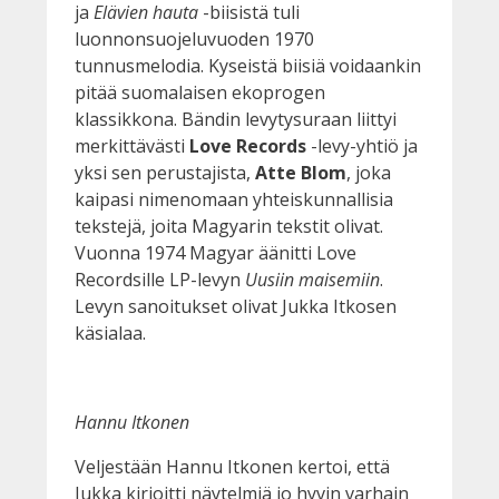
ja
Elävien hauta
-biisistä tuli
luonnonsuojeluvuoden 1970
tunnusmelodia. Kyseistä biisiä voidaankin
pitää suomalaisen ekoprogen
klassikkona. Bändin levytysuraan liittyi
merkittävästi
Love Records
-levy-yhtiö ja
yksi sen perustajista,
Atte Blom
, joka
kaipasi nimenomaan yhteiskunnallisia
tekstejä, joita Magyarin tekstit olivat.
Vuonna 1974 Magyar äänitti Love
Recordsille LP-levyn
Uusiin
maisemiin
.
Levyn sanoitukset olivat Jukka Itkosen
käsialaa.
Hannu Itkonen
Veljestään Hannu Itkonen kertoi, että
Jukka kirjoitti näytelmiä jo hyvin varhain