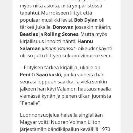
myös niitä asioita, mitä ympäristössä
tapahtui. Murrokseen liittyi, että
populaarimusiikki levisi.
Bob Dylan
oli
tärkeä Jukalle,
Donovan
jossakin määrin,
Beatles
ja
Rolling Stones
. Mutta myös
kirjallisuus innoitti häntä.
Hannu
Salaman
Juhannustanssit
-oikeudenkäynti
oli iso juttu liittyen sukupolvimurrokseen.
– Erityisen tärkeä kirjailija Jukalle oli
Pentti Saarikoski
, jonka vaiheita hän
seurasi loppuun saakka. Ja vielä senkin
jälkeen hän kävi Valamon hautausmaalla
viemässä kynän ja pienen tilkan juomista
”Penalle”.
Luonnonsuojeluaiheisella singlellään
Magyar voitti Nuoren Voiman Liiton
järjestämän bändikilpailun keväällä 1970