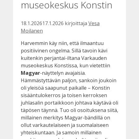
museokeskus Konstin
18.1.2026
17.1.2026
kirjoittaja
Vesa
Moilanen
Harvemmin käy niin, että ilmaantuu
positiivinen ongelma. Sillä tavoin kävi
kuitenkin perjantai-iltana Varkauden
museokeskus Konstissa, kun vietettiin
Magyar
-näyttelyn avajaisia.
Hämmästyttävän paljon, sankoin joukoin
oli yleisöä saapunut paikalle – Konstin
sisääntulokerros ja toisen kerroksen
juhlasalin portaikkoon johtava käytävä oli
täpösen täynnä. Tuo oli osoituksena siitä,
millainen merkitys Magyar-bändillä on
ollut varkautelaiseen ja suomalaiseen
yhteiskuntaan. Ja samoin millainen