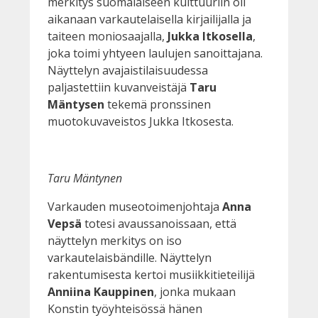
merkitys suomalaiseen kulttuuriin oli
aikanaan varkautelaisella kirjailijalla ja
taiteen moniosaajalla,
Jukka Itkosella
,
joka toimi yhtyeen laulujen sanoittajana.
Näyttelyn avajaistilaisuudessa
paljastettiin kuvanveistäjä
Taru
Mäntysen
tekemä pronssinen
muotokuvaveistos Jukka Itkosesta.
Taru Mäntynen
Varkauden museotoimenjohtaja
Anna
Vepsä
totesi avaussanoissaan, että
näyttelyn merkitys on iso
varkautelaisbändille. Näyttelyn
rakentumisesta kertoi musiikkitieteilijä
Anniina Kauppinen
, jonka mukaan
Konstin työyhteisössä hänen