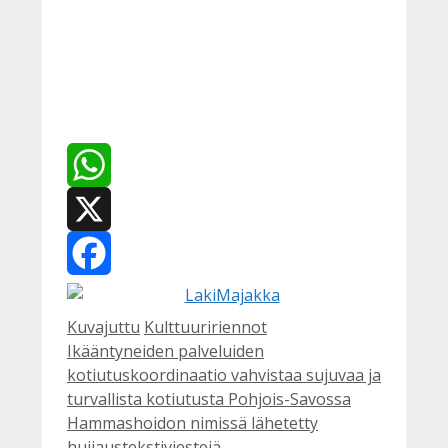
WhatsApp
X
Facebook
Kategoriat
Avainsanat
Kuvajuttu
Kulttuuririennot
Ikääntyneiden palveluiden
kotiutuskoordinaatio vahvistaa sujuvaa ja
turvallista kotiutusta Pohjois-Savossa
Hammashoidon nimissä lähetetty
huijaustekstiviestejä