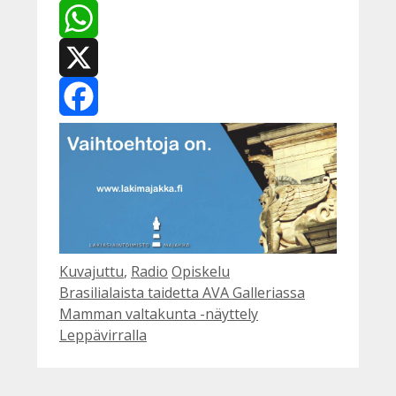
WhatsApp
X
Facebook
Kategoriat
Avainsanat
Kuvajuttu
,
Radio
Opiskelu
Brasilialaista taidetta AVA Galleriassa
Mamman valtakunta -näyttely
Leppävirralla