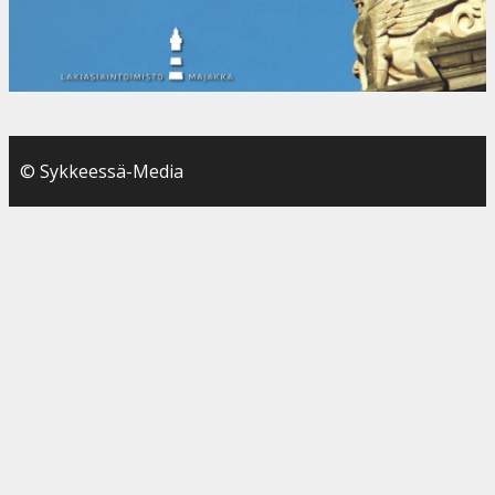
© Sykkeessä-Media