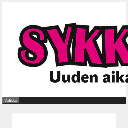
Siirry
sisältöön
Valikko