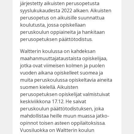
järjestetty aikuisten perusopetusta
syyslukukaudesta 2022 alkaen. Aikuisten
perusopetus on aikuisille suunnattua
koulutusta, jossa opiskellaan
peruskoulun oppiaineita ja hankitaan
perusopetuksen päättötodistus.
Waltterin koulussa on kahdeksan
maahanmuuttajataustaista opiskelijaa,
jotka ovat viimeisen kolmen ja puolen
vuoden aikana opiskelleet suomea ja
muita peruskoulussa opiskeltavia aineita
suomen kielellä. Aikuisten
perusopetuksen opiskelijat valmistuivat
keskiviikkona 17.12. He saivat
peruskoulun päättötodistuksen, joka
mahdollistaa heille muun muassa jatko-
opinnot toisen asteen oppilaitoksissa.
Vuosiluokka on Waltterin koulun