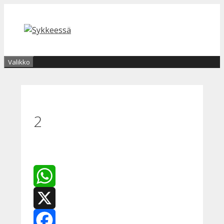
Siirry
sisältöön
Valikko
2
WhatsApp
X