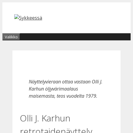
Siirry
sisältöön
Valikko
Näyttelyvieraan ottaa vastaan Olli J.
Karhun öljyvärimaalaus
maisemasta, teos vuodelta 1979.
Olli J. Karhun
retrotaidenäyttely