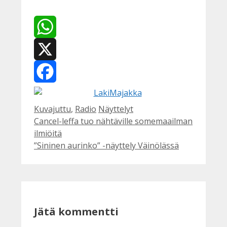
WhatsApp
X
Facebook
Kategoriat
Avainsanat
Kuvajuttu
,
Radio
Näyttelyt
Cancel-leffa tuo nähtäville somemaailman
ilmiöitä
”Sininen aurinko” -näyttely Väinölässä
Jätä kommentti