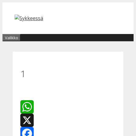
Siirry
sisältöön
Valikko
1
WhatsApp
X