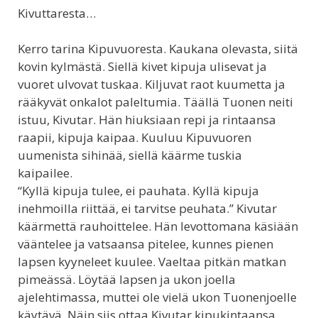
Kivuttaresta…
Kerro tarina Kipuvuoresta. Kaukana olevasta, siitä
kovin kylmästä. Siellä kivet kipuja ulisevat ja
vuoret ulvovat tuskaa. Kiljuvat raot kuumetta ja
rääkyvät onkalot paleltumia. Täällä Tuonen neiti
istuu, Kivutar. Hän hiuksiaan repi ja rintaansa
raapii, kipuja kaipaa. Kuuluu Kipuvuoren
uumenista sihinää, siellä käärme tuskia
kaipailee.
“Kyllä kipuja tulee, ei pauhata. Kyllä kipuja
inehmoilla riittää, ei tarvitse peuhata.” Kivutar
käärmettä rauhoittelee. Hän levottomana käsiään
vääntelee ja vatsaansa pitelee, kunnes pienen
lapsen kyyneleet kuulee. Vaeltaa pitkän matkan
pimeässä. Löytää lapsen ja ukon joella
ajelehtimassa, muttei ole vielä ukon Tuonenjoelle
käytävä. Näin siis ottaa Kivutar kipukintaansa