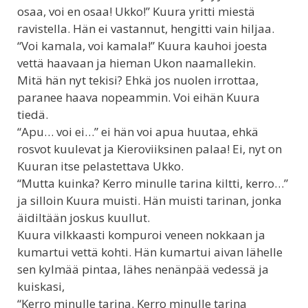
osaa, voi en osaa! Ukko!” Kuura yritti miestä
ravistella. Hän ei vastannut, hengitti vain hiljaa.
“Voi kamala, voi kamala!” Kuura kauhoi joesta
vettä haavaan ja hieman Ukon naamallekin.
Mitä hän nyt tekisi? Ehkä jos nuolen irrottaa,
paranee haava nopeammin. Voi eihän Kuura
tiedä.
“Apu… voi ei…” ei hän voi apua huutaa, ehkä
rosvot kuulevat ja Kieroviiksinen palaa! Ei, nyt on
Kuuran itse pelastettava Ukko.
“Mutta kuinka? Kerro minulle tarina kiltti, kerro…”
ja silloin Kuura muisti. Hän muisti tarinan, jonka
äidiltään joskus kuullut.
Kuura vilkkaasti kompuroi veneen nokkaan ja
kumartui vettä kohti. Hän kumartui aivan lähelle
sen kylmää pintaa, lähes nenänpää vedessä ja
kuiskasi,
“Kerro minulle tarina. Kerro minulle tarina