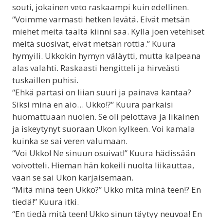
souti, jokainen veto raskaampi kuin edellinen.
“Voimme varmasti hetken levätä. Eivät metsän
miehet meitä täältä kiinni saa. Kyllä joen vetehiset
meitä suosivat, eivät metsän rottia.” Kuura
hymyili. Ukkokin hymyn väläytti, mutta kalpeana
alas valahti. Raskaasti hengitteli ja hirveästi
tuskaillen puhisi.
“Ehkä partasi on liian suuri ja painava kantaa?
Siksi minä en aio… Ukko!?” Kuura parkaisi
huomattuaan nuolen. Se oli pelottava ja likainen
ja iskeytynyt suoraan Ukon kylkeen. Voi kamala
kuinka se sai veren valumaan.
“Voi Ukko! Ne sinuun osuivat!” Kuura hädissään
voivotteli. Hieman hän kokeili nuolta liikauttaa,
vaan se sai Ukon karjaisemaan.
“Mitä minä teen Ukko?” Ukko mitä minä teen!? En
tiedä!” Kuura itki.
“En tiedä mitä teen! Ukko sinun täytyy neuvoa! En