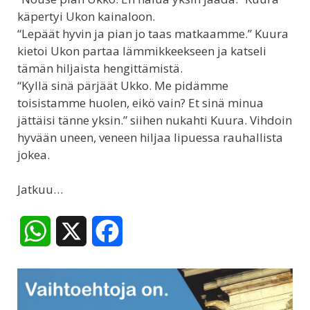
käpertyi Ukon kainaloon.
“Lepäät hyvin ja pian jo taas matkaamme.” Kuura
kietoi Ukon partaa lämmikkeekseen ja katseli
tämän hiljaista hengittämistä.
“Kyllä sinä pärjäät Ukko. Me pidämme
toisistamme huolen, eikö vain? Et sinä minua
jättäisi tänne yksin.” siihen nukahti Kuura. Vihdoin
hyvään uneen, veneen hiljaa lipuessa rauhallista
jokea.
Jatkuu…
W
X
F
h
a
a
c