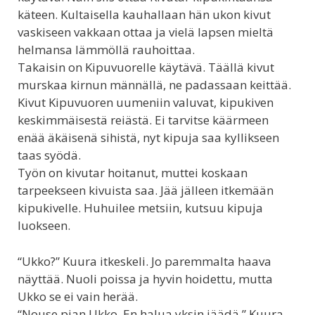
käteen. Kultaisella kauhallaan hän ukon kivut
vaskiseen vakkaan ottaa ja vielä lapsen mieltä
helmansa lämmöllä rauhoittaa.
Takaisin on Kipuvuorelle käytävä. Täällä kivut
murskaa kirnun männällä, ne padassaan keittää.
Kivut Kipuvuoren uumeniin valuvat, kipukiven
keskimmäisestä reiästä. Ei tarvitse käärmeen
enää äkäisenä sihistä, nyt kipuja saa kyllikseen
taas syödä.
Työn on kivutar hoitanut, muttei koskaan
tarpeekseen kivuista saa. Jää jälleen itkemään
kipukivelle. Huhuilee metsiin, kutsuu kipuja
luokseen.
“Ukko?” Kuura itkeskeli. Jo paremmalta haava
näyttää. Nuoli poissa ja hyvin hoidettu, mutta
Ukko se ei vain herää.
“Nouse pian Ukko. En halua yksin jäädä.” Kuura