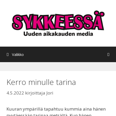
Siirry
sisältöön
Valikko
Kerro minulle tarina
4.5.2022
kirjoittaja
Jori
Kuuran ympärillä tapahtuu kummia aina hänen
pyytäessään tarinaa metsältä. Kun hänen