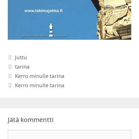
t
e
s
b
A
o
p
o
Kategoriat
Juttu
p
k
Avainsanat
tarina
Kerro minulle tarina
Kerro minulle tarina
Jätä kommentti
Kommentti