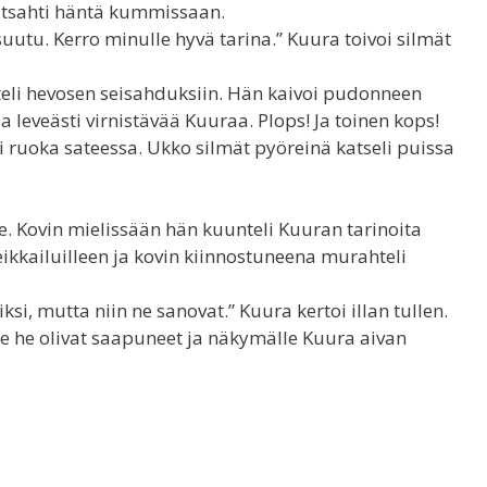
 katsahti häntä kummissaan.
suutu. Kerro minulle hyvä tarina.” Kuura toivoi silmät
eli hevosen seisahduksiin. Hän kaivoi pudonneen
 leveästi virnistävää Kuuraa. Plops! Ja toinen kops!
li ruoka sateessa. Ukko silmät pyöreinä katseli puissa
e. Kovin mielissään hän kuunteli Kuuran tarinoita
eikkailuilleen ja kovin kiinnostuneena murahteli
si, mutta niin ne sanovat.” Kuura kertoi illan tullen.
lle he olivat saapuneet ja näkymälle Kuura aivan