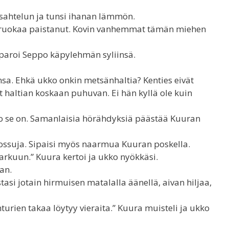
ksahtelun ja tunsi ihanan lämmön.
sä ruokaa paistanut. Kovin vanhemmat tämän miehen
haparoi Seppo käpylehmän syliinsä.
nsa. Ehkä ukko onkin metsänhaltia? Kenties eivät
t haltian koskaan puhuvan. Ei hän kyllä ole kuin
hmo se on. Samanlaisia hörähdyksiä päästää Kuuran
a tossuja. Sipaisi myös naarmua Kuuran poskella.
karkuun.” Kuura kertoi ja ukko nyökkäsi.
aan.
asi jotain hirmuisen matalalla äänellä, aivan hiljaa,
turien takaa löytyy vieraita.” Kuura muisteli ja ukko