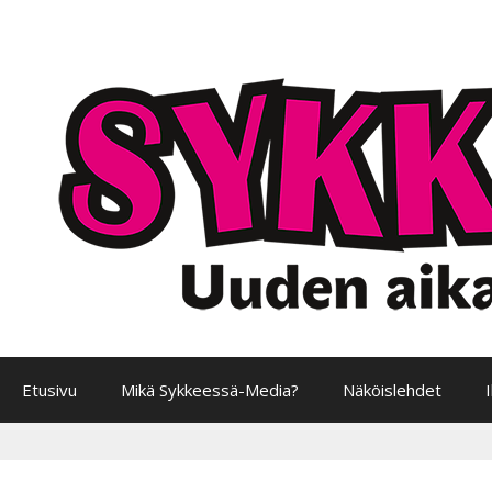
Siirry
sisältöön
Etusivu
Mikä Sykkeessä-Media?
Näköislehdet