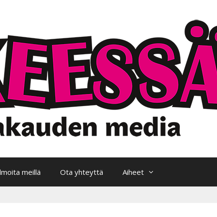
Ilmoita meillä
Ota yhteyttä
Aiheet