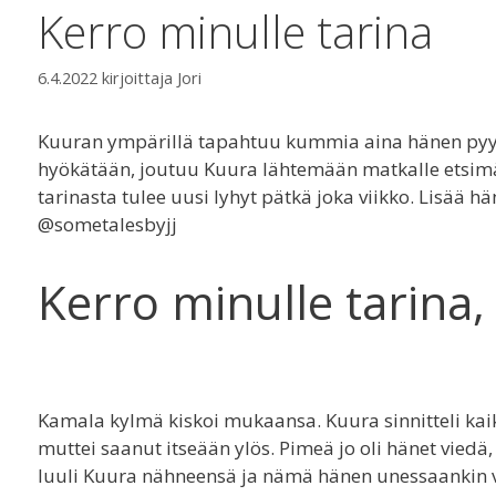
Kerro minulle tarina
6.4.2022
kirjoittaja
Jori
Kuuran ympärillä tapahtuu kummia aina hänen pyyt
hyökätään, joutuu Kuura lähtemään matkalle etsimää
tarinasta tulee uusi lyhyt pätkä joka viikko. Lisää 
@sometalesbyjj
Kerro minulle tarina,
Kamala kylmä kiskoi mukaansa. Kuura sinnitteli kai
muttei saanut itseään ylös. Pimeä jo oli hänet viedä
luuli Kuura nähneensä ja nämä hänen unessaankin v