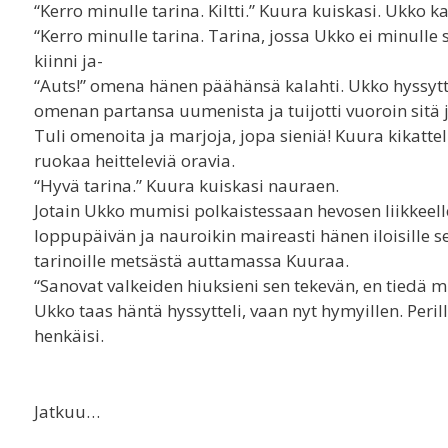
“Kerro minulle tarina. Kiltti.” Kuura kuiskasi. Ukko
“Kerro minulle tarina. Tarina, jossa Ukko ei minulle 
kiinni ja-
“Auts!” omena hänen päähänsä kalahti. Ukko hyssytt
omenan partansa uumenista ja tuijotti vuoroin sitä ja
Tuli omenoita ja marjoja, jopa sieniä! Kuura kikatte
ruokaa heitteleviä oravia.
“Hyvä tarina.” Kuura kuiskasi nauraen.
Jotain Ukko mumisi polkaistessaan hevosen liikkeell
loppupäivän ja nauroikin maireasti hänen iloisille s
tarinoille metsästä auttamassa Kuuraa.
“Sanovat valkeiden hiuksieni sen tekevän, en tiedä mik
Ukko taas häntä hyssytteli, vaan nyt hymyillen. Peri
henkäisi.
Jatkuu…