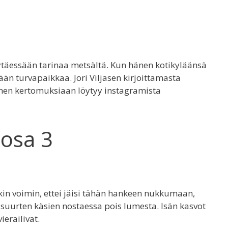
äessään tarinaa metsältä. Kun hänen kotikyläänsä
n turvapaikkaa. Jori Viljasen kirjoittamasta
hänen kertomuksiaan löytyy instagramista
 osa 3
kin voimin, ettei jäisi tähän hankeen nukkumaan,
, suurten käsien nostaessa pois lumesta. Isän kasvot
ierailivat.