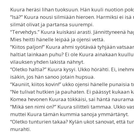
Kuura heräsi lihan tuoksuun. Hän kuuli nuotion po
“Isä?” Kuura nousi silmiään hieroen. Harmiksi ei i
silmät olivat ja partansa suurempi.
“Tervehdys.” Kuura kuiskasi arasti. Jännittyneenä 
Mies heitti hänelle leipää ja ojensi vettä.
“Kiitos paljon!” Kuura ahmi syötävää tyhjään vatsaa
haltiat lainkaan puhu? Ei ole Kuura ainakaan kuullu
vilauksen yhden lakista nähnyt.
“Oletko haltia?” Kuura kysyi. Ukko hörähti. Ei, ine
isäkin, jos hän sanoo jotain hupsua.
“Kauniit, kiitos kovin!” ukko ojensi hänelle punaisi
“Ne tulivat hutkien ja pauhaten. Ei päässyt kukaan 
Komea hevonen Kuuraa tökkäisi, sai häntä nauram
“Mikä sen nimi on?” Kuura silitteli tammaa. Ukko vast
muttei Kuura tämän kummia sanoja ymmärtänyt.
“Oletko tunturien takaa? Kylän ukot sanovat, että tun
murahti.