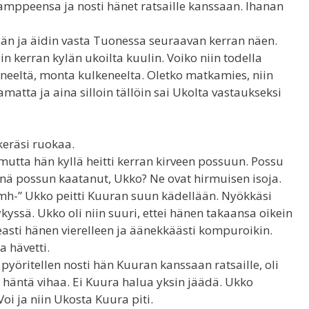
mppeensa ja nosti hänet ratsaille kanssaan. Ihanan
än ja äidin vasta Tuonessa seuraavan kerran näen.
iin kerran kylän ukoilta kuulin. Voiko niin todella
yneeltä, monta kulkeneelta. Oletko matkamies, niin
matta ja aina silloin tällöin sai Ukolta vastaukseksi
 keräsi ruokaa.
 mutta hän kyllä heitti kerran kirveen possuun. Possu
inä possun kaatanut, Ukko? Ne ovat hirmuisen isoja.
mh-” Ukko peitti Kuuran suun kädellään. Nyökkäsi
kyssä. Ukko oli niin suuri, ettei hänen takaansa oikein
asti hänen vierelleen ja äänekkäästi kompuroikin.
a hävetti.
pyöritellen nosti hän Kuuran kanssaan ratsaille, oli
ko häntä vihaa. Ei Kuura halua yksin jäädä. Ukko
oi ja niin Ukosta Kuura piti.