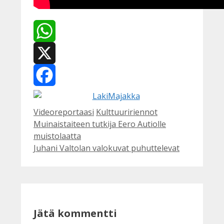
WhatsApp
X
Facebook
Kategoriat
Avainsanat
Videoreportaasi
Kulttuuririennot
Muinaistaiteen tutkija Eero Autiolle
muistolaatta
Juhani Valtolan valokuvat puhuttelevat
Jätä kommentti