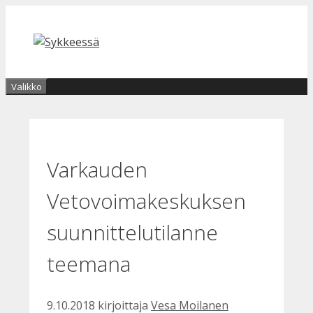
Siirry
sisältöön
Valikko
Varkauden
Vetovoimakeskuksen
suunnittelutilanne
teemana
9.10.2018
kirjoittaja
Vesa Moilanen