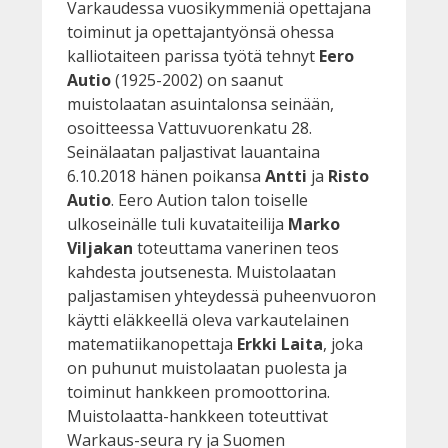
Varkaudessa vuosikymmeniä opettajana
toiminut ja opettajantyönsä ohessa
kalliotaiteen parissa työtä tehnyt
Eero
Autio
(1925-2002) on saanut
muistolaatan asuintalonsa seinään,
osoitteessa Vattuvuorenkatu 28.
Seinälaatan paljastivat lauantaina
6.10.2018 hänen poikansa
Antti
ja
Risto
Autio
. Eero Aution talon toiselle
ulkoseinälle tuli kuvataiteilija
Marko
Viljakan
toteuttama vanerinen teos
kahdesta joutsenesta. Muistolaatan
paljastamisen yhteydessä puheenvuoron
käytti eläkkeellä oleva varkautelainen
matematiikanopettaja
Erkki Laita
, joka
on puhunut muistolaatan puolesta ja
toiminut hankkeen promoottorina.
Muistolaatta-hankkeen toteuttivat
Warkaus-seura ry ja Suomen