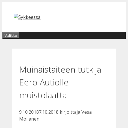
Siirry
sisältöön
Valikko
Muinaistaiteen tutkija
Eero Autiolle
muistolaatta
9.10.2018
7.10.2018
kirjoittaja
Vesa
Moilanen