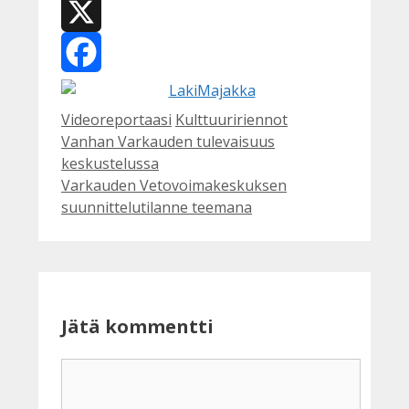
WhatsApp
X
Facebook
Kategoriat
Avainsanat
Videoreportaasi
Kulttuuririennot
Vanhan Varkauden tulevaisuus
keskustelussa
Varkauden Vetovoimakeskuksen
suunnittelutilanne teemana
Jätä kommentti
Kommentti