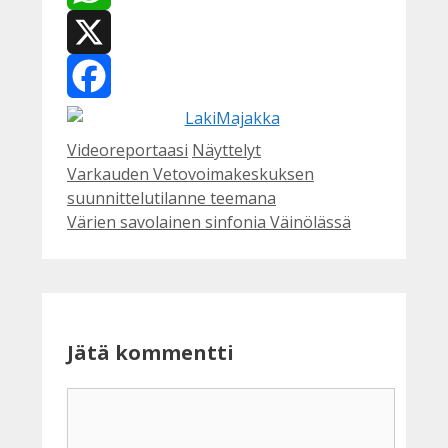
WhatsApp
X
Facebook
Kategoriat
Avainsanat
Videoreportaasi
Näyttelyt
Varkauden Vetovoimakeskuksen
suunnittelutilanne teemana
Värien savolainen sinfonia Väinölässä
Jätä kommentti
Kommentti