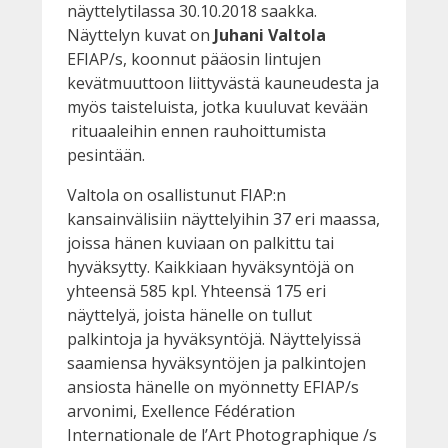
näyttelytilassa 30.10.2018 saakka.
Näyttelyn kuvat on
Juhani Valtola
EFIAP/s, koonnut pääosin lintujen
kevätmuuttoon liittyvästä kauneudesta ja
myös taisteluista, jotka kuuluvat kevään
rituaaleihin ennen rauhoittumista
pesintään.
Valtola on osallistunut FIAP:n
kansainvälisiin näyttelyihin 37 eri maassa,
joissa hänen kuviaan on palkittu tai
hyväksytty. Kaikkiaan hyväksyntöjä on
yhteensä 585 kpl. Yhteensä 175 eri
näyttelyä, joista hänelle on tullut
palkintoja ja hyväksyntöjä. Näyttelyissä
saamiensa hyväksyntöjen ja palkintojen
ansiosta hänelle on myönnetty EFIAP/s
arvonimi, Exellence Fédération
Internationale de l’Art Photographique /s