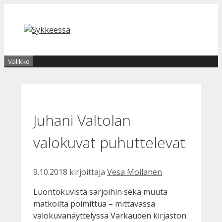
Siirry
sisältöön
Valikko
Juhani Valtolan
valokuvat puhuttelevat
9.10.2018
kirjoittaja
Vesa Moilanen
Luontokuvista sarjoihin sekä muuta
matkoilta poimittua – mittavassa
valokuvanäyttelyssä Varkauden kirjaston