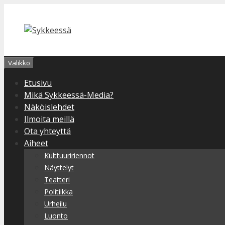
Siirry
sisältöön
Valikko
Etusivu
Mikä Sykkeessä-Media?
Näköislehdet
Ilmoita meillä
Ota yhteyttä
Aiheet
Kulttuuririennot
Näyttelyt
Teatteri
Politiikka
Urheilu
Luonto