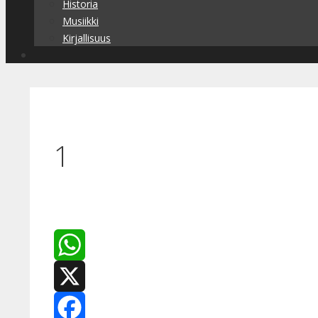
Historia
Musiikki
Kirjallisuus
1
WhatsApp
X