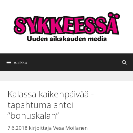
Siirry
sisältöön
Valikko
Kalassa kaikenpäivää -
tapahtuma antoi
”bonuskalan”
7.6.2018
kirjoittaja
Vesa Moilanen