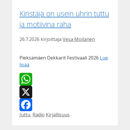
Kiristäjä on usein uhrin tuttu
ja motiivina raha
26.7.2026
kirjoittaja
Vesa Moilanen
Pieksämäen Dekkarit Festivaali 2026
Lue
lisää
WhatsApp
X
Kategoriat
Avainsanat
Juttu
,
Radio
Kirjallisuus
Facebook