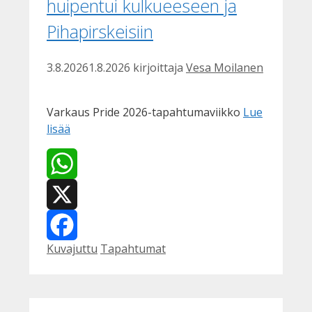
huipentui kulkueeseen ja
Pihapirskeisiin
3.8.2026
1.8.2026
kirjoittaja
Vesa Moilanen
Varkaus Pride 2026-tapahtumaviikko
Lue
lisää
WhatsApp
X
Kategoriat
Avainsanat
Kuvajuttu
Tapahtumat
Facebook