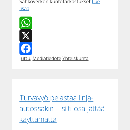
Sähköverkon kuntotarkastukset
Lue
lisää
WhatsApp
X
Kategoriat
Avainsanat
Juttu
,
Mediatiedote
Yhteiskunta
Facebook
Turvavyö pelastaa linja-
autossakin – silti osa jättää
käyttämättä