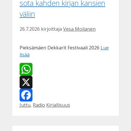
sota kahden kirjan kansien
väliin
26.7.2026
kirjoittaja
Vesa Moilanen
Pieksämäen Dekkarit Festivaali 2026
Lue
lisää
WhatsApp
X
Kategoriat
Avainsanat
Juttu
,
Radio
Kirjallisuus
Facebook