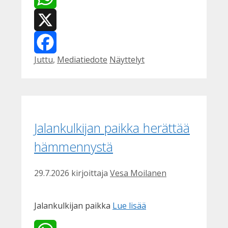
WhatsApp
X
Kategoriat
Avainsanat
Juttu
,
Mediatiedote
Näyttelyt
Facebook
Jalankulkijan paikka herättää
hämmennystä
29.7.2026
kirjoittaja
Vesa Moilanen
Jalankulkijan paikka
Lue lisää