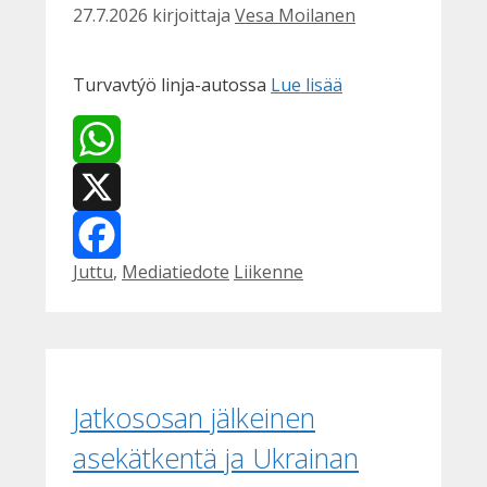
27.7.2026
kirjoittaja
Vesa Moilanen
Turvavtýö linja-autossa
Lue lisää
WhatsApp
X
Kategoriat
Avainsanat
Juttu
,
Mediatiedote
Liikenne
Facebook
Jatkososan jälkeinen
asekätkentä ja Ukrainan