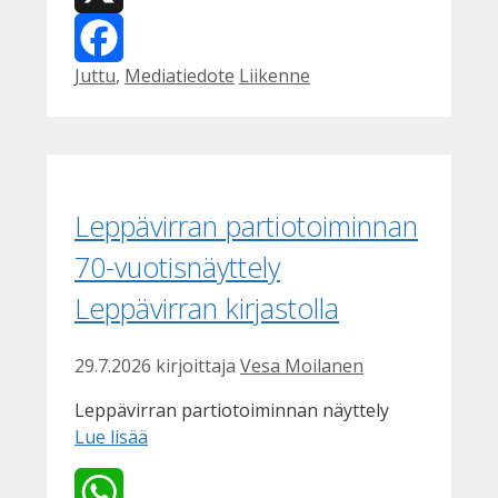
X
Kategoriat
Avainsanat
Juttu
,
Mediatiedote
Liikenne
Facebook
Leppävirran partiotoiminnan
70-vuotisnäyttely
Leppävirran kirjastolla
29.7.2026
kirjoittaja
Vesa Moilanen
Leppävirran partiotoiminnan näyttely
Lue lisää