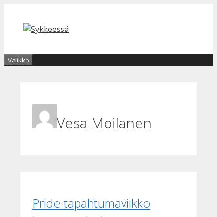
Siirry
sisältöön
Valikko
Vesa Moilanen
Pride-tapahtumaviikko