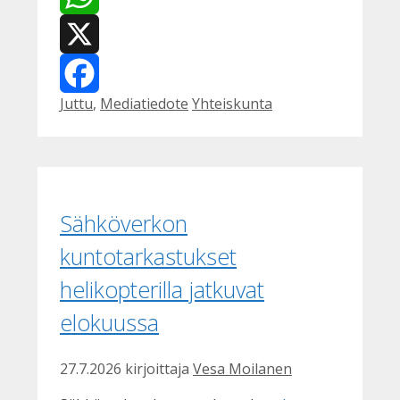
WhatsApp
X
Kategoriat
Avainsanat
Juttu
,
Mediatiedote
Yhteiskunta
Facebook
Sähköverkon
kuntotarkastukset
helikopterilla jatkuvat
elokuussa
27.7.2026
kirjoittaja
Vesa Moilanen