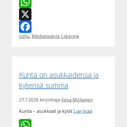
WhatsApp
X
Kategoriat
Avainsanat
Juttu
,
Mediatiedote
Liikenne
Facebook
Kunta on asukkaidensa ja
kyliensä summa
27.7.2026
kirjoittaja
Vesa Moilanen
Kunta – asukkaat ja kylät
Lue lisää