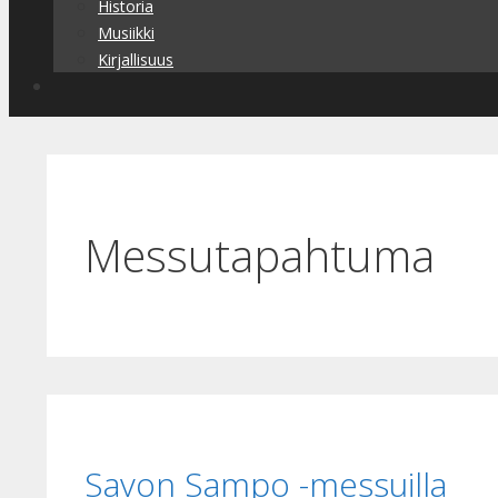
Historia
Musiikki
Kirjallisuus
Messutapahtuma
Savon Sampo -messuilla