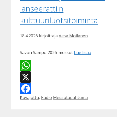
lanseerattiin
kulttuuriluotsitoiminta
18.4.2026
kirjoittaja
Vesa Moilanen
Savon Sampo 2026-messut
Lue lisää
WhatsApp
X
Kategoriat
Avainsanat
Kuvajuttu
,
Radio
Messutapahtuma
Facebook