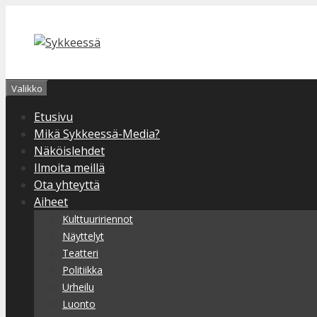
Siirry
sisältöön
Valikko
Etusivu
Mikä Sykkeessä-Media?
Näköislehdet
Ilmoita meillä
Ota yhteyttä
Aiheet
Kulttuuririennot
Näyttelyt
Teatteri
Politiikka
Urheilu
Luonto