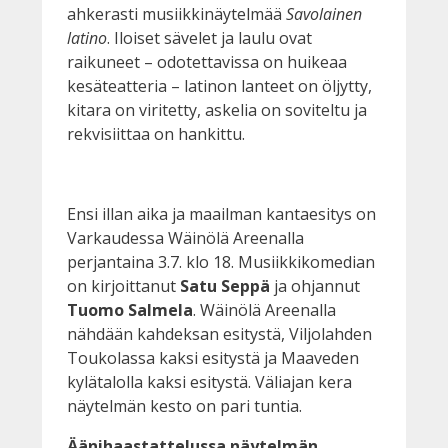
ahkerasti musiikkinäytelmää
Savolainen
latino
. Iloiset sävelet ja laulu ovat
raikuneet – odotettavissa on huikeaa
kesäteatteria – latinon lanteet on öljytty,
kitara on viritetty, askelia on soviteltu ja
rekvisiittaa on hankittu.
Ensi illan aika ja maailman kantaesitys on
Varkaudessa Wäinölä Areenalla
perjantaina 3.7. klo 18. Musiikkikomedian
on kirjoittanut
Satu Seppä
ja ohjannut
Tuomo Salmela
. Wäinölä Areenalla
nähdään kahdeksan esitystä, Viljolahden
Toukolassa kaksi esitystä ja Maaveden
kylätalolla kaksi esitystä. Väliajan kera
näytelmän kesto on pari tuntia.
Äänihaastattelussa näytelmän