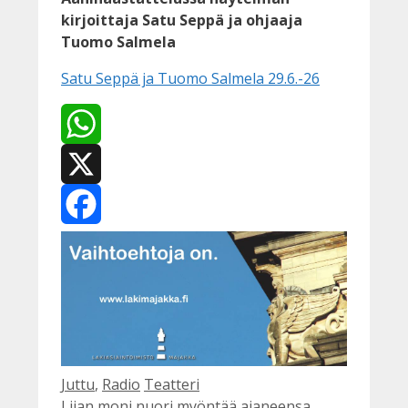
kirjoittaja Satu Seppä ja ohjaaja
Tuomo Salmela
Satu Seppä ja Tuomo Salmela 29.6.-26
WhatsApp
X
Facebook
Kategoriat
Avainsanat
Juttu
,
Radio
Teatteri
Liian moni nuori myöntää ajaneensa