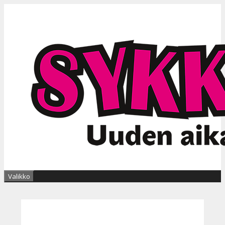
Siirry
sisältöön
Valikko