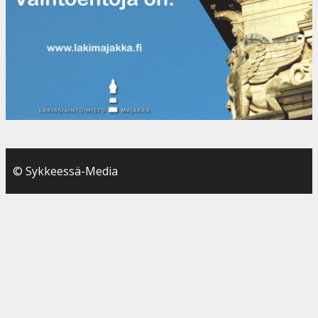
© Sykkeessä-Media