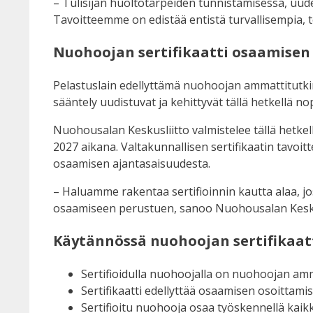
– Tulisijan huoltotarpeiden tunnistamisessa, uud
Tavoitteemme on edistää entistä turvallisempia, t
Nuohoojan sertifikaatti osaamisen
Pelastuslain edellyttämä nuohoojan ammattitutkin
sääntely uudistuvat ja kehittyvät tällä hetkellä n
Nuohousalan Keskusliitto valmistelee tällä hetkel
2027 aikana. Valtakunnallisen sertifikaatin tavo
osaamisen ajantasaisuudesta.
– Haluamme rakentaa sertifioinnin kautta alaa, jos
osaamiseen perustuen, sanoo Nuohousalan Kesku
Käytännössä nuohoojan sertifikaatt
Sertifioidulla nuohoojalla on nuohoojan am
Sertifikaatti edellyttää osaamisen osoittami
Sertifioitu nuohooja osaa työskennellä kaikki