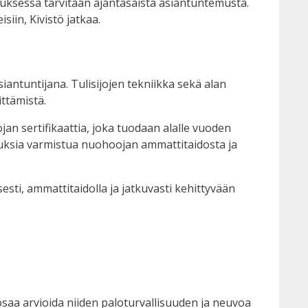
nuksessa tarvitaan ajantasaista asiantuntemusta.
iin, Kivistö jatkaa.
antuntijana. Tulisijojen tekniikka sekä alan
ittämistä.
an sertifikaattia, joka tuodaan alalle vuoden
suuksia varmistua nuohoojan ammattitaidosta ja
esti, ammattitaidolla ja jatkuvasti kehittyvään
 osaa arvioida niiden paloturvallisuuden ja neuvoa