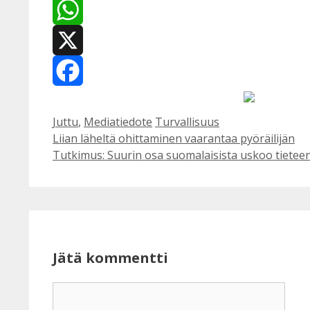
WhatsApp
X
Facebook
Kategoriat
Avainsanat
Juttu
,
Mediatiedote
Turvallisuus
Liian läheltä ohittaminen vaarantaa pyöräilijän
Tutkimus: Suurin osa suomalaisista uskoo tieteen
Jätä kommentti
Kommentti