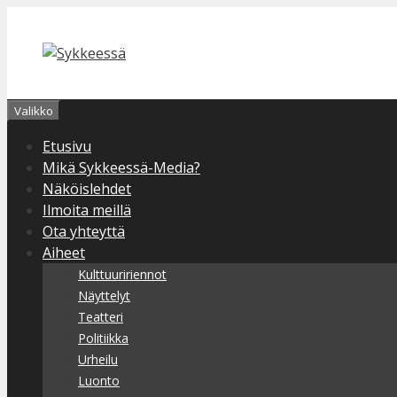
Siirry
sisältöön
Valikko
Etusivu
Mikä Sykkeessä-Media?
Näköislehdet
Ilmoita meillä
Ota yhteyttä
Aiheet
Kulttuuririennot
Näyttelyt
Teatteri
Politiikka
Urheilu
Luonto