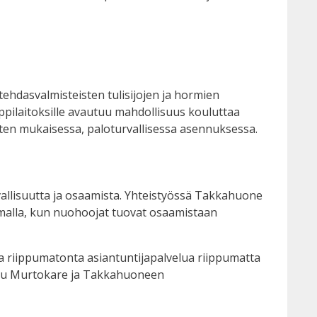
tehdasvalmisteisten tulisijojen ja hormien
ppilaitoksille avautuu mahdollisuus kouluttaa
sten mukaisessa, paloturvallisessa asennuksessa.
allisuutta ja osaamista. Yhteistyössä Takkahuone
samalla, kun nuohoojat tuovat osaamistaan
a riippumatonta asiantuntijapalvelua riippumatta
annu Murtokare ja Takkahuoneen