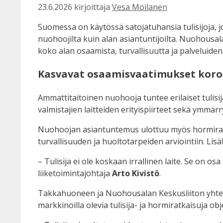
23.6.2026
kirjoittaja
Vesa Moilanen
Suomessa on käytössä satojatuhansia tulisijoja, jo
nuohoojilta kuin alan asiantuntijoilta. Nuohousa
koko alan osaamista, turvallisuutta ja palveluiden
Kasvavat osaamisvaatimukset koro
Ammattitaitoinen nuohooja tuntee erilaiset tulisija
valmistajien laitteiden erityispiirteet sekä ymmär
Nuohoojan asiantuntemus ulottuu myös hormirakent
turvallisuuden ja huoltotarpeiden arviointiin. Lis
– Tulisija ei ole koskaan irrallinen laite. Se o
liiketoimintajohtaja
Arto Kivistö
.
Takkahuoneen ja Nuohousalan Keskusliiton yhteis
markkinoilla olevia tulisija- ja hormiratkaisuja obj