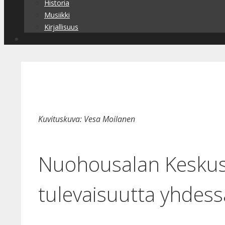
Historia
Musiikki
Kirjallisuus
Kuvituskuva: Vesa Moilanen
Nuohousalan Keskusli
tulevaisuutta yhdess