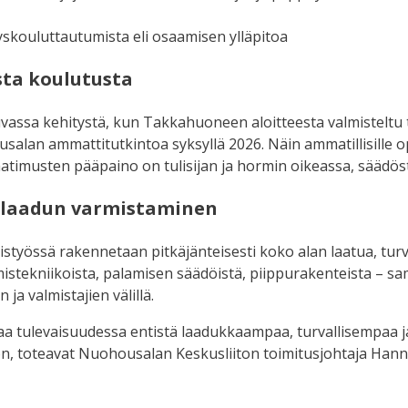
nyskouluttautumista eli osaamisen ylläpitoa
sta koulutusta
luvassa kehitystä, kun Takkahuoneen aloitteesta valmisteltu 
salan ammattitutkintoa syksyllä 2026. Näin ammatillisille o
vaatimusten pääpaino on tulisijan ja hormin oikeassa, säädö
ja laadun varmistaminen
työssä rakennetaan pitkäjänteisesti koko alan laatua, turv
lamistekniikoista, palamisen säädöistä, piippurakenteista – 
 ja valmistajien välillä.
aa tulevaisuudessa entistä laadukkaampaa, turvallisempaa j
an on, toteavat Nuohousalan Keskusliiton toimitusjohtaja H