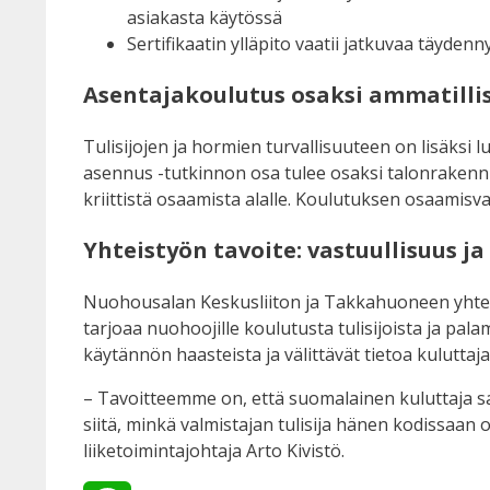
asiakasta käytössä
Sertifikaatin ylläpito vaatii jatkuvaa täyden
Asentajakoulutus osaksi ammatilli
Tulisijojen ja hormien turvallisuuteen on lisäksi 
asennus -tutkinnon osa tulee osaksi talonrakennu
kriittistä osaamista alalle. Koulutuksen osaamis
Yhteistyön tavoite: vastuullisuus 
Nuohousalan Keskusliiton ja Takkahuoneen yhteis
tarjoaa nuohoojille koulutusta tulisijoista ja pa
käytännön haasteista ja välittävät tietoa kuluttajan
– Tavoitteemme on, että suomalainen kuluttaja s
siitä, minkä valmistajan tulisija hänen kodissa
liiketoimintajohtaja Arto Kivistö.