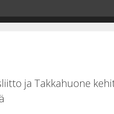
itto ja Takkahuone kehitt
ä