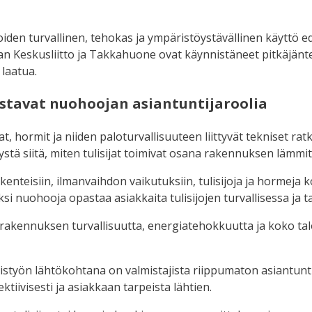
iden turvallinen, tehokas ja ympäristöystävällinen käyttö ede
lan Keskusliitto ja Takkahuone ovat käynnistäneet pitkäjänt
 laatua.
stavat nuohoojan asiantuntijaroolia
t, hormit ja niiden paloturvallisuuteen liittyvät tekniset rat
rystä siitä, miten tulisijat toimivat osana rakennuksen lämmi
eisiin, ilmanvaihdon vaikutuksiin, tulisijoja ja hormeja k
äksi nuohooja opastaa asiakkaita tulisijojen turvallisessa j
n osa rakennuksen turvallisuutta, energiatehokkuutta ja kok
työn lähtökohtana on valmistajista riippumaton asiantunti
ektiivisesti ja asiakkaan tarpeista lähtien.