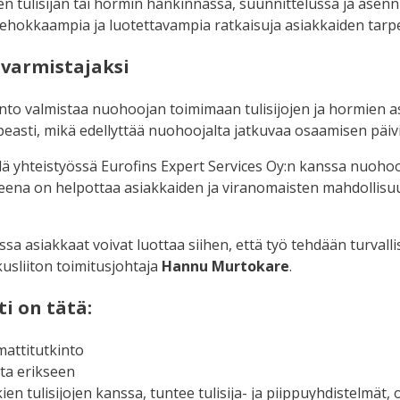
en tulisijan tai hormin hankinnassa, suunnittelussa ja asen
ehokkaampia ja luotettavampia ratkaisuja asiakkaiden tarpeis
 varmistajaksi
to valmistaa nuohoojan toimimaan tulisijojen ja hormien asi
opeasti, mikä edellyttää nuohoojalta jatkuvaa osaamisen päiv
lä yhteistyössä Eurofins Expert Services Oy:n kanssa nuohooj
itteena on helpottaa asiakkaiden ja viranomaisten mahdolli
sa asiakkaat voivat luottaa siihen, että työ tehdään turvallis
sliiton toimitusjohtaja
Hannu Murtokare
.
i on tätä:
mattitutkinto
sta erikseen
en tulisijojen kanssa, tuntee tulisija- ja piippuyhdistelmät,