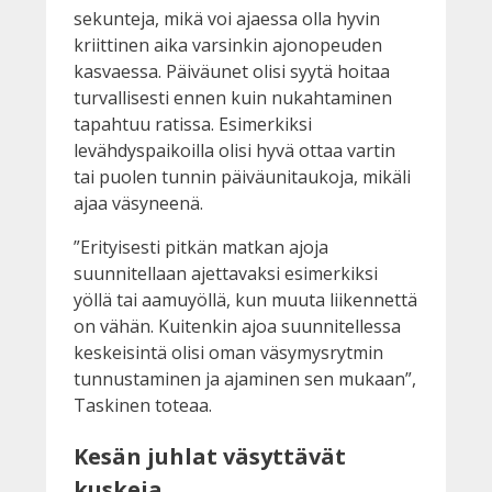
sekunteja, mikä voi ajaessa olla hyvin
kriittinen aika varsinkin ajonopeuden
kasvaessa. Päiväunet olisi syytä hoitaa
turvallisesti ennen kuin nukahtaminen
tapahtuu ratissa. Esimerkiksi
levähdyspaikoilla olisi hyvä ottaa vartin
tai puolen tunnin päiväunitaukoja, mikäli
ajaa väsyneenä.
”Erityisesti pitkän matkan ajoja
suunnitellaan ajettavaksi esimerkiksi
yöllä tai aamuyöllä, kun muuta liikennettä
on vähän. Kuitenkin ajoa suunnitellessa
keskeisintä olisi oman väsymysrytmin
tunnustaminen ja ajaminen sen mukaan”,
Taskinen toteaa.
Kesän juhlat väsyttävät
kuskeja