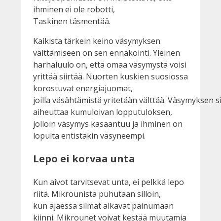
ihminen ei ole robotti,
Taskinen täsmentää.
Kaikista tärkein keino väsymyksen
välttämiseen on sen ennakointi. Yleinen
harhaluulo on, että omaa väsymystä voisi
yrittää siirtää. Nuorten kuskien suosiossa
korostuvat energiajuomat,
joilla väsähtämistä yritetään välttää. Väsymyksen s
aiheuttaa kumuloivan lopputuloksen,
jolloin väsymys kasaantuu ja ihminen on
lopulta entistäkin väsyneempi.
Lepo ei korvaa unta
Kun aivot tarvitsevat unta, ei pelkkä lepo
riitä. Mikrounista puhutaan silloin,
kun ajaessa silmät alkavat painumaan
kiinni. Mikrounet voivat kestää muutamia