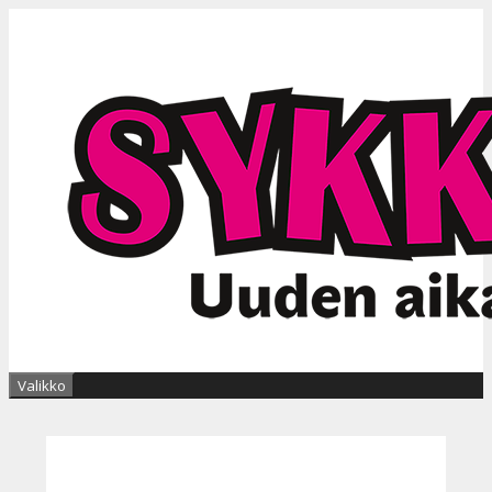
Siirry
sisältöön
Valikko