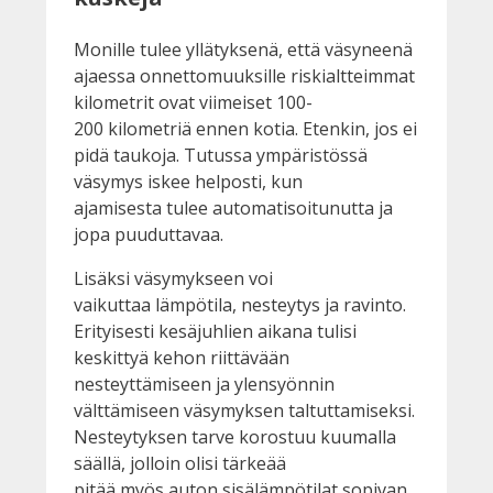
Monille tulee yllätyksenä, että väsyneenä
ajaessa onnettomuuksille riskialtteimmat
kilometrit ovat viimeiset 100-
200 kilometriä ennen kotia. Etenkin, jos ei
pidä taukoja. Tutussa ympäristössä
väsymys iskee helposti, kun
ajamisesta tulee automatisoitunutta ja
jopa puuduttavaa.
Lisäksi väsymykseen voi
vaikuttaa lämpötila, nesteytys ja ravinto.
Erityisesti kesäjuhlien aikana tulisi
keskittyä kehon riittävään
nesteyttämiseen ja ylensyönnin
välttämiseen väsymyksen taltuttamiseksi.
Nesteytyksen tarve korostuu kuumalla
säällä, jolloin olisi tärkeää
pitää myös auton sisälämpötilat sopivan