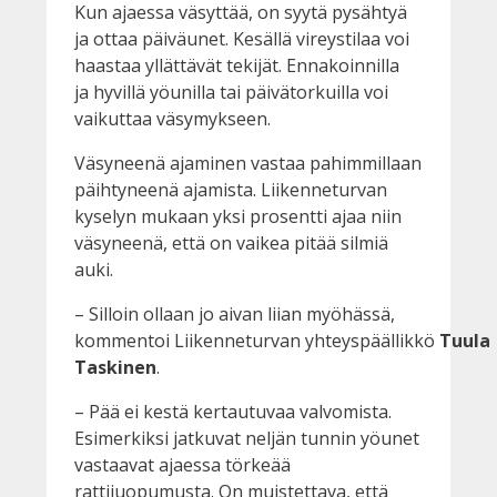
Kun ajaessa väsyttää, on syytä pysähtyä
ja ottaa päiväunet. Kesällä vireystilaa voi
haastaa yllättävät tekijät. Ennakoinnilla
ja hyvillä yöunilla tai päivätorkuilla voi
vaikuttaa väsymykseen.
Väsyneenä ajaminen vastaa pahimmillaan
päihtyneenä ajamista. Liikenneturvan
kyselyn mukaan yksi prosentti ajaa niin
väsyneenä, että on vaikea pitää silmiä
auki.
– Silloin ollaan jo aivan liian myöhässä,
kommentoi Liikenneturvan yhteyspäällikkö
Tuula
Taskinen
.
– Pää ei kestä kertautuvaa valvomista.
Esimerkiksi jatkuvat neljän tunnin yöunet
vastaavat ajaessa törkeää
rattijuopumusta. On muistettava, että