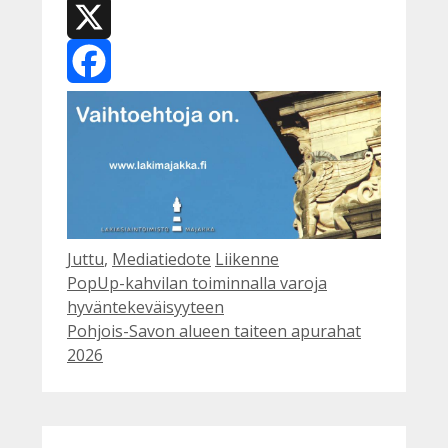
WhatsApp
X
Facebook
Kategoriat
Avainsanat
Juttu
,
Mediatiedote
Liikenne
PopUp-kahvilan toiminnalla varoja
hyväntekeväisyyteen
Pohjois-Savon alueen taiteen apurahat
2026