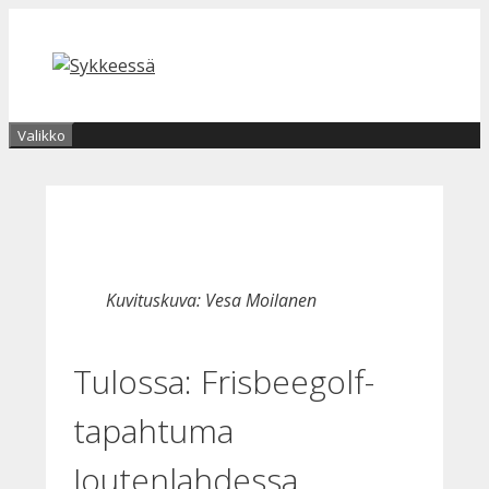
Siirry
sisältöön
Valikko
Kuvituskuva: Vesa Moilanen
Tulossa: Frisbeegolf-
tapahtuma
Joutenlahdessa