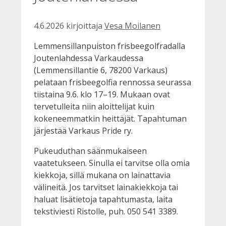
4.6.2026
kirjoittaja
Vesa Moilanen
Lemmensillanpuiston frisbeegolfradalla
Joutenlahdessa Varkaudessa
(Lemmensillantie 6, 78200 Varkaus)
pelataan frisbeegolfia rennossa seurassa
tiistaina 9.6. klo 17–19. Mukaan ovat
tervetulleita niin aloittelijat kuin
kokeneemmatkin heittäjät. Tapahtuman
järjestää Varkaus Pride ry.
Pukeuduthan säänmukaiseen
vaatetukseen. Sinulla ei tarvitse olla omia
kiekkoja, sillä mukana on lainattavia
välineitä. Jos tarvitset lainakiekkoja tai
haluat lisätietoja tapahtumasta, laita
tekstiviesti Ristolle, puh. 050 541 3389.