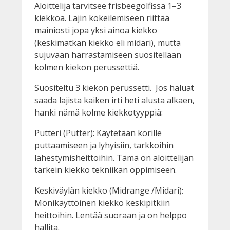
Aloittelija tarvitsee frisbeegolfissa 1–3
kiekkoa. Lajin kokeilemiseen riittää
mainiosti jopa yksi ainoa kiekko
(keskimatkan kiekko eli midari), mutta
sujuvaan harrastamiseen suositellaan
kolmen kiekon perussettiä.
Suositeltu 3 kiekon perussetti. Jos haluat
saada lajista kaiken irti heti alusta alkaen,
hanki nämä kolme kiekkotyyppiä:
Putteri (Putter): Käytetään korille
puttaamiseen ja lyhyisiin, tarkkoihin
lähestymisheittoihin. Tämä on aloittelijan
tärkein kiekko tekniikan oppimiseen.
Keskiväylän kiekko (Midrange /Midari):
Monikäyttöinen kiekko keskipitkiin
heittoihin. Lentää suoraan ja on helppo
hallita.