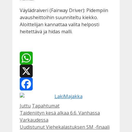
Väylädraiveri (Fairway Driver): Pidempiin
avausheittoihin suunniteltu kiekko.
Aloittelijan kannattaa valita helposti
heitettävä ja hidas malli.
WhatsApp
X
Facebook
Kategoriat
Avainsanat
Juttu
Tapahtumat
Taideniityn kesä alkaa 6.6. Vanhassa
Varkaudessa
Uudistunut Viehekalastuksen SM -finaali