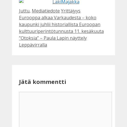
Facebook
Kategoriat
Avainsanat
Juttu
,
Mediatiedote
Yrittäjyys
Eurooppa alkaa Varkaudesta – koko
kaupunki juhlii historiallista Euroopan
kulttuuriperintötunnusta 11. kesäkuuta
”Otoksia” – Paula Lapin näyttely
Leppävirralla
Jätä kommentti
Kommentti