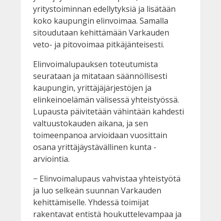
yritystoiminnan edellytyksiä ja lisätään
koko kaupungin elinvoimaa. Samalla
sitoudutaan kehittämään Varkauden
veto- ja pitovoimaa pitkäjänteisesti.
Elinvoimalupauksen toteutumista
seurataan ja mitataan säännöllisesti
kaupungin, yrittäjäjärjestöjen ja
elinkeinoelämän välisessä yhteistyössä.
Lupausta päivitetään vähintään kahdesti
valtuustokauden aikana, ja sen
toimeenpanoa arvioidaan vuosittain
osana yrittäjäystävällinen kunta -
arviointia.
− Elinvoimalupaus vahvistaa yhteistyötä
ja luo selkeän suunnan Varkauden
kehittämiselle. Yhdessä toimijat
rakentavat entistä houkuttelevampaa ja