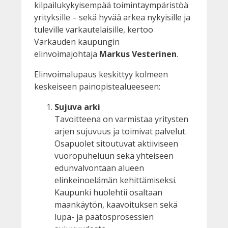
kilpailukykyisempää toimintaympäristöä
yrityksille – sekä hyvää arkea nykyisille ja
tuleville varkautelaisille, kertoo
Varkauden kaupungin
elinvoimajohtaja
Markus Vesterinen
.
Elinvoimalupaus keskittyy kolmeen
keskeiseen painopistealueeseen:
Sujuva arki
Tavoitteena on varmistaa yritysten
arjen sujuvuus ja toimivat palvelut.
Osapuolet sitoutuvat aktiiviseen
vuoropuheluun sekä yhteiseen
edunvalvontaan alueen
elinkeinoelämän kehittämiseksi.
Kaupunki huolehtii osaltaan
maankäytön, kaavoituksen sekä
lupa- ja päätösprosessien