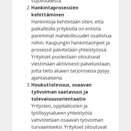
sujuvuudesta.
Hankintaprosessien
kehittäminen
Hankintoja kehitetään siten, että
paikallisilla yrityksillä on entistä
paremmat mahdollisuudet osallistua
niihin. Kaupungin hankintaohjeet ja
prosessit päivitetään yhteistyössä.
Yritykset puolestaan sitoutuvat
viestimään aktiivisesti palveluistaan,
jotta tieto alueen tarjonnasta pysyy
ajantasaisena.
Houkuttelevuus, osaavan
työvoiman saatavuus ja
tulevaisuusorientaatio
Yritysten, oppilaitosten ja
työllisyysalueen yhteistyötä
vahvistetaan osaavan työvoiman
turvaamiseksi. Yritykset sitoutuvat