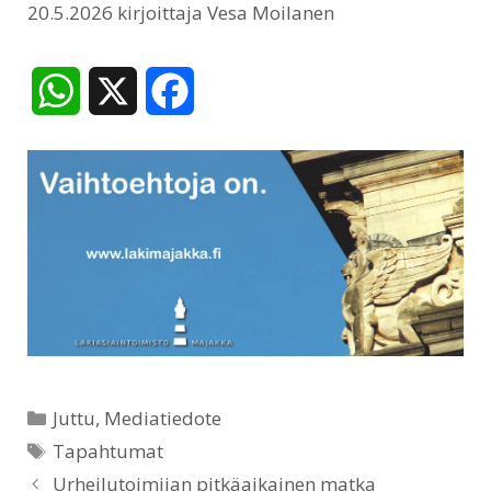
20.5.2026
kirjoittaja
Vesa Moilanen
W
X
F
h
a
a
c
t
e
s
b
A
o
p
o
Kategoriat
Juttu
,
Mediatiedote
p
k
Avainsanat
Tapahtumat
Urheilutoimijan pitkäaikainen matka