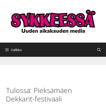
Siirry
sisältöön
Valikko
Tulossa: Pieksämäen
Dekkarit-festivaali