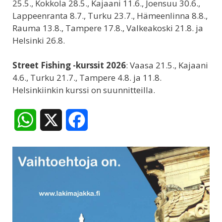
25.5., Kokkola 28.5., Kajaani 11.6., Joensuu 30.6.,
Lappeenranta 8.7., Turku 23.7., Hämeenlinna 8.8.,
Rauma 13.8., Tampere 17.8., Valkeakoski 21.8. ja
Helsinki 26.8.
Street Fishing -kurssit 2026
: Vaasa 21.5., Kajaani
4.6., Turku 21.7., Tampere 4.8. ja 11.8.
Helsinkiinkin kurssi on suunnitteilla.
W
X
F
h
a
a
c
t
e
s
b