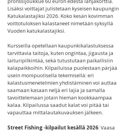
pronssijoukkue 60 euron edestä lahjakorttia.
Lisäksi voittajat julistetaan kyseisen kaupungin
Katukalastajiksi 2026. Koko kesän kovimman
voittotuloksen kalastaneet nimetään syksyllä
Vuoden katukalastajiksi.
Kursseilla opetellaan kaupunkikalastuksessa
tarvittavia taitoja, kuten ongintaa, jigausta ja
laituripilkintää, sekä tutustutaan paikallisiin
kalapaikkoihin. Kilpailuissa puolestaan pärjää
usein monipuolisella tekemisellä: eri
kalastusmenetelmien yhdistäminen voi auttaa
saamaan kasaan neljä eri lajia ja samalla
tavoittelemaan jotain hieman kookkaampaa
kalaa. Kilpailussa saadut kalat voi pitää tai
vapauttaa mittalautakuvauksen jälkeen.
Street Fishing -kilpailut
kesällä 2026
: Vaasa