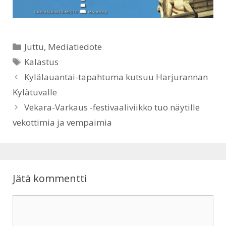
A
o
p
o
Kategoriat
Juttu
,
Mediatiedote
p
k
Avainsanat
Kalastus
Kylälauantai-tapahtuma kutsuu Harjurannan
Kylätuvalle
Vekara-Varkaus -festivaaliviikko tuo näytille
vekottimia ja vempaimia
Jätä kommentti
Kommentti