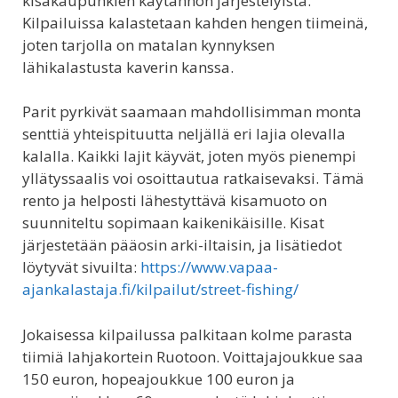
kisakaupunkien käytännön järjestelyistä.
Kilpailuissa kalastetaan kahden hengen tiimeinä,
joten tarjolla on matalan kynnyksen
lähikalastusta kaverin kanssa.
Parit pyrkivät saamaan mahdollisimman monta
senttiä yhteispituutta neljällä eri lajia olevalla
kalalla. Kaikki lajit käyvät, joten myös pienempi
yllätyssaalis voi osoittautua ratkaisevaksi. Tämä
rento ja helposti lähestyttävä kisamuoto on
suunniteltu sopimaan kaikenikäisille. Kisat
järjestetään pääosin arki-iltaisin, ja lisätiedot
löytyvät sivuilta:
https://www.vapaa-
ajankalastaja.fi/kilpailut/street-fishing/
Jokaisessa kilpailussa palkitaan kolme parasta
tiimiä lahjakortein Ruotoon. Voittajajoukkue saa
150 euron, hopeajoukkue 100 euron ja