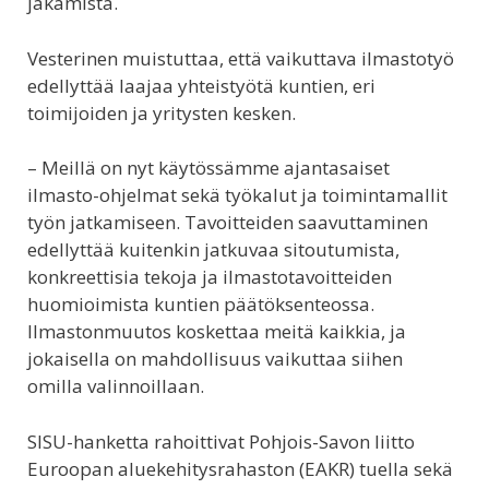
jakamista.
Vesterinen muistuttaa, että vaikuttava ilmastotyö
edellyttää laajaa yhteistyötä kuntien, eri
toimijoiden ja yritysten kesken.
– Meillä on nyt käytössämme ajantasaiset
ilmasto-ohjelmat sekä työkalut ja toimintamallit
työn jatkamiseen. Tavoitteiden saavuttaminen
edellyttää kuitenkin jatkuvaa sitoutumista,
konkreettisia tekoja ja ilmastotavoitteiden
huomioimista kuntien päätöksenteossa.
Ilmastonmuutos koskettaa meitä kaikkia, ja
jokaisella on mahdollisuus vaikuttaa siihen
omilla valinnoillaan.
SISU-hanketta rahoittivat Pohjois-Savon liitto
Euroopan aluekehitysrahaston (EAKR) tuella sekä