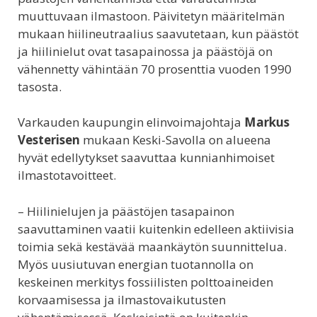
muuttuvaan ilmastoon. Päivitetyn määritelmän
mukaan hiilineutraalius saavutetaan, kun päästöt
ja hiilinielut ovat tasapainossa ja päästöjä on
vähennetty vähintään 70 prosenttia vuoden 1990
tasosta.
Varkauden kaupungin elinvoimajohtaja
Markus
Vesterisen
mukaan Keski-Savolla on alueena
hyvät edellytykset saavuttaa kunnianhimoiset
ilmastotavoitteet.
– Hiilinielujen ja päästöjen tasapainon
saavuttaminen vaatii kuitenkin edelleen aktiivisia
toimia sekä kestävää maankäytön suunnittelua.
Myös uusiutuvan energian tuotannolla on
keskeinen merkitys fossiilisten polttoaineiden
korvaamisessa ja ilmastovaikutusten