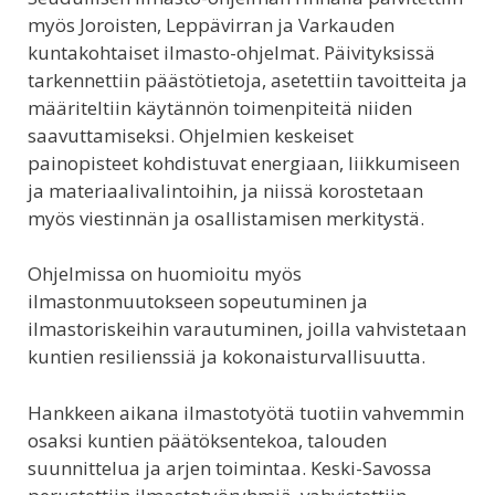
myös Joroisten, Leppävirran ja Varkauden
kuntakohtaiset ilmasto-ohjelmat. Päivityksissä
tarkennettiin päästötietoja, asetettiin tavoitteita ja
määriteltiin käytännön toimenpiteitä niiden
saavuttamiseksi. Ohjelmien keskeiset
painopisteet kohdistuvat energiaan, liikkumiseen
ja materiaalivalintoihin, ja niissä korostetaan
myös viestinnän ja osallistamisen merkitystä.
Ohjelmissa on huomioitu myös
ilmastonmuutokseen sopeutuminen ja
ilmastoriskeihin varautuminen, joilla vahvistetaan
kuntien resilienssiä ja kokonaisturvallisuutta.
Hankkeen aikana ilmastotyötä tuotiin vahvemmin
osaksi kuntien päätöksentekoa, talouden
suunnittelua ja arjen toimintaa. Keski-Savossa