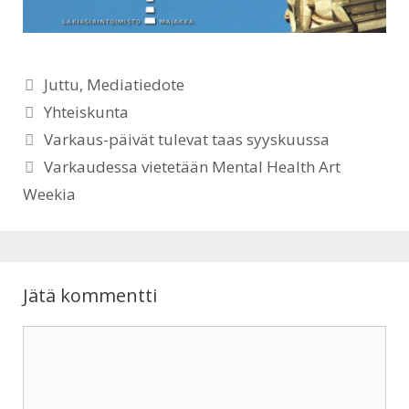
A
o
p
o
Kategoriat
Juttu
,
Mediatiedote
p
k
Avainsanat
Yhteiskunta
Varkaus-päivät tulevat taas syyskuussa
Varkaudessa vietetään Mental Health Art
Weekia
Jätä kommentti
Kommentti