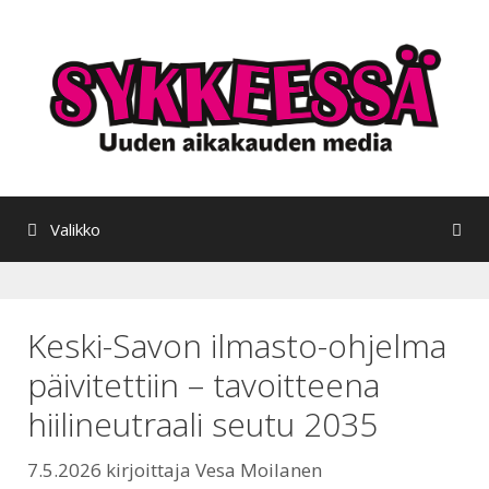
Siirry
sisältöön
Valikko
Keski-Savon ilmasto-ohjelma
päivitettiin – tavoitteena
hiilineutraali seutu 2035
7.5.2026
kirjoittaja
Vesa Moilanen