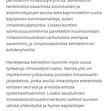
perustettiin ilmastotyöryhmiä, vahvistettiin
henkilöstön osaamista koulutusten ja
asiantuntijatuen avulla sekä käynnistettiin uusia
käytännön toimintamalleja, kuten
ilmastobudjetointia. Lisäksi kuntien
valmiussuunnitelmia päivitettiin huomioimaan
ilmastonmuutoksen vaikutuksia aiempaa
paremmin, ja ilmastoviestintää kehitettiin eri
kohderyhmille.
Hankkeessa kehitettiin kunnille myös uusia
työkaluja ilmastotyön tueksi. Näistä yksi on
myöhemmin julkaistava Joroisten Ilmastovahti-
järjestelmä, jonka avulla ilmastotyön etenemistä
voidaan seurata ja arvioida entistä
systemaattisemmin. Lisäksi seudullinen
ilmastokoordinaattoriverkosto vahvisti kuntien
välistä yhteistyötä ja hyvien käytäntöjen