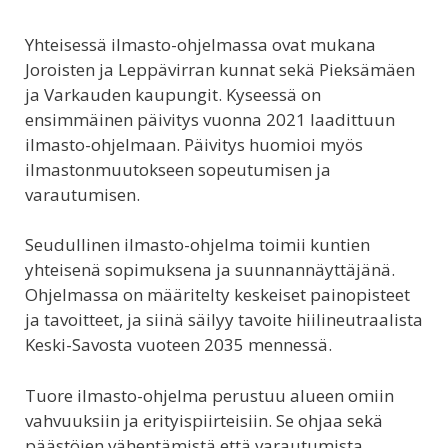
Yhteisessä ilmasto-ohjelmassa ovat mukana
Joroisten ja Leppävirran kunnat sekä Pieksämäen
ja Varkauden kaupungit. Kyseessä on
ensimmäinen päivitys vuonna 2021 laadittuun
ilmasto-ohjelmaan. Päivitys huomioi myös
ilmastonmuutokseen sopeutumisen ja
varautumisen.
Seudullinen ilmasto-ohjelma toimii kuntien
yhteisenä sopimuksena ja suunnannäyttäjänä.
Ohjelmassa on määritelty keskeiset painopisteet
ja tavoitteet, ja siinä säilyy tavoite hiilineutraalista
Keski-Savosta vuoteen 2035 mennessä.
Tuore ilmasto-ohjelma perustuu alueen omiin
vahvuuksiin ja erityispiirteisiin. Se ohjaa sekä
päästöjen vähentämistä että varautumista