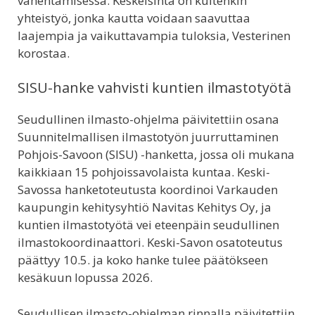
vähentämisessä. Keskeisintä on kuitenkin
yhteistyö, jonka kautta voidaan saavuttaa
laajempia ja vaikuttavampia tuloksia, Vesterinen
korostaa.
SISU-hanke vahvisti kuntien ilmastotyötä
Seudullinen ilmasto-ohjelma päivitettiin osana
Suunnitelmallisen ilmastotyön juurruttaminen
Pohjois-Savoon (SISU) -hanketta, jossa oli mukana
kaikkiaan 15 pohjoissavolaista kuntaa. Keski-
Savossa hanketoteutusta koordinoi Varkauden
kaupungin kehitysyhtiö Navitas Kehitys Oy, ja
kuntien ilmastotyötä vei eteenpäin seudullinen
ilmastokoordinaattori. Keski-Savon osatoteutus
päättyy 10.5. ja koko hanke tulee päätökseen
kesäkuun lopussa 2026.
Seudullisen ilmasto-ohjelman rinnalla päivitettiin