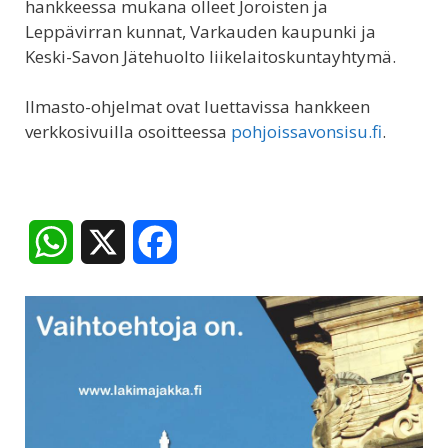
hankkeessa mukana olleet Joroisten ja
Leppävirran kunnat, Varkauden kaupunki ja
Keski-Savon Jätehuolto liikelaitoskuntayhtymä.
Ilmasto-ohjelmat ovat luettavissa hankkeen
verkkosivuilla osoitteessa
pohjoissavonsisu.fi
.
W
X
F
h
a
a
c
t
e
s
b