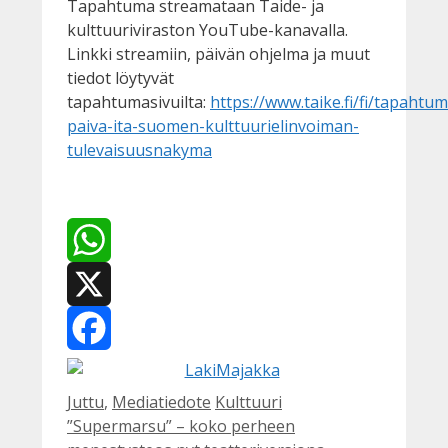
Tapahtuma streamataan Taide- ja
kulttuuriviraston YouTube-kanavalla.
Linkki streamiin, päivän ohjelma ja muut
tiedot löytyvät
tapahtumasivuilta:
https://www.taike.fi/fi/tapahtu
paiva-ita-suomen-kulttuurielinvoiman-
tulevaisuusnakyma
WhatsApp
X
Facebook
Kategoriat
Avainsanat
Juttu
,
Mediatiedote
Kulttuuri
”Supermarsu” – koko perheen