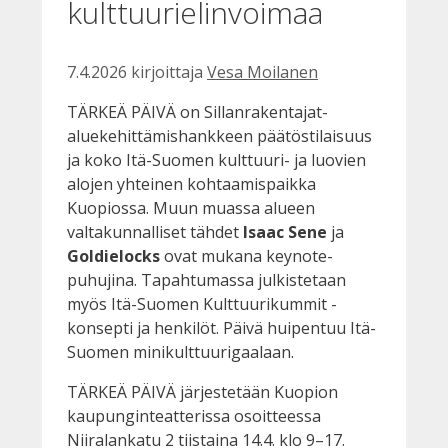
kulttuurielinvoimaa
7.4.2026
kirjoittaja
Vesa Moilanen
TÄRKEÄ PÄIVÄ on Sillanrakentajat-
aluekehittämishankkeen päätöstilaisuus
ja koko Itä-Suomen kulttuuri- ja luovien
alojen yhteinen kohtaamispaikka
Kuopiossa. Muun muassa alueen
valtakunnalliset tähdet
Isaac Sene
ja
Goldielocks
ovat mukana keynote-
puhujina. Tapahtumassa julkistetaan
myös Itä-Suomen Kulttuurikummit -
konsepti ja henkilöt. Päivä huipentuu Itä-
Suomen minikulttuurigaalaan.
TÄRKEÄ PÄIVÄ järjestetään Kuopion
kaupunginteatterissa osoitteessa
Niiralankatu 2 tiistaina 14.4. klo 9–17.