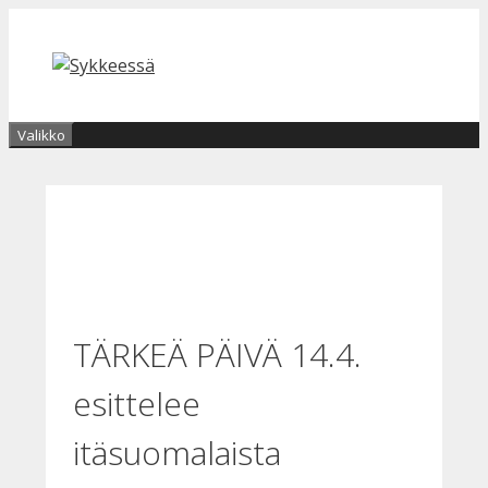
Siirry
sisältöön
Valikko
TÄRKEÄ PÄIVÄ 14.4.
esittelee
itäsuomalaista