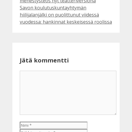
menestysteos nyt teatteriversiona
Savon koulutuskuntayhtymän
hiilijalanjälki on puolittunut viidessä
vuodessa: hankinnat keskeisessä roolissa
Jätä kommentti
Kommentti
Nimi
Sähköpostiosoite
Kotisivu