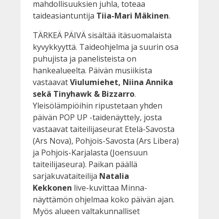
mahdollisuuksien juhla, toteaa
taideasiantuntija
Tiia-Mari Mäkinen
.
TÄRKEÄ PÄIVÄ sisältää itäsuomalaista
kyvykkyyttä. Taideohjelma ja suurin osa
puhujista ja panelisteista on
hankealueelta. Päivän musiikista
vastaavat
Viulumiehet, Niina Annika
sekä Tinyhawk & Bizzarro
.
Yleisölämpiöihin ripustetaan yhden
päivän POP UP -taidenäyttely, josta
vastaavat taiteilijaseurat Etelä-Savosta
(Ars Nova), Pohjois-Savosta (Ars Libera)
ja Pohjois-Karjalasta (Joensuun
taiteilijaseura). Paikan päällä
sarjakuvataiteilija
Natalia
Kekkonen
live-kuvittaa Minna-
näyttämön ohjelmaa koko päivän ajan.
Myös alueen valtakunnalliset