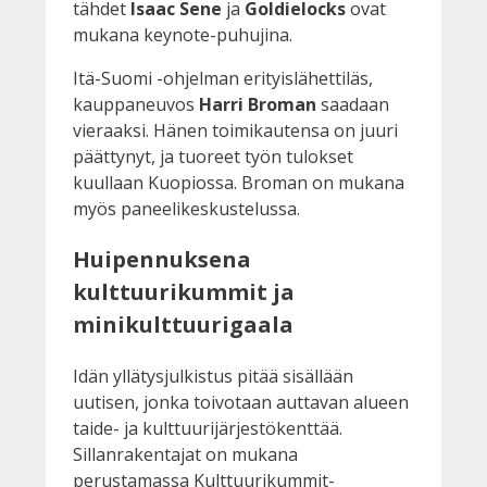
tähdet
Isaac Sene
ja
Goldielocks
ovat
mukana keynote-puhujina.
Itä-Suomi -ohjelman erityislähettiläs,
kauppaneuvos
Harri Broman
saadaan
vieraaksi. Hänen toimikautensa on juuri
päättynyt, ja tuoreet työn tulokset
kuullaan Kuopiossa. Broman on mukana
myös paneelikeskustelussa.
Huipennuksena
kulttuurikummit ja
minikulttuurigaala
Idän yllätysjulkistus pitää sisällään
uutisen, jonka toivotaan auttavan alueen
taide- ja kulttuurijärjestökenttää.
Sillanrakentajat on mukana
perustamassa Kulttuurikummit-