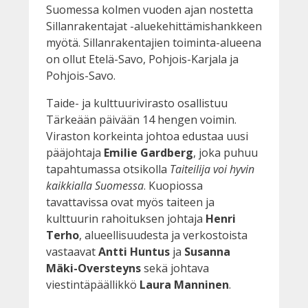
Suomessa kolmen vuoden ajan nostetta
Sillanrakentajat -aluekehittämishankkeen
myötä. Sillanrakentajien toiminta-alueena
on ollut Etelä-Savo, Pohjois-Karjala ja
Pohjois-Savo.
Taide- ja kulttuurivirasto osallistuu
Tärkeään päivään 14 hengen voimin.
Viraston korkeinta johtoa edustaa uusi
pääjohtaja
Emilie Gardberg
, joka puhuu
tapahtumassa otsikolla
Taiteilija voi hyvin
kaikkialla Suomessa
. Kuopiossa
tavattavissa ovat myös taiteen ja
kulttuurin rahoituksen johtaja
Henri
Terho
, alueellisuudesta ja verkostoista
vastaavat
Antti Huntus
ja
Susanna
Mäki-Oversteyns
sekä johtava
viestintäpäällikkö
Laura Manninen
.