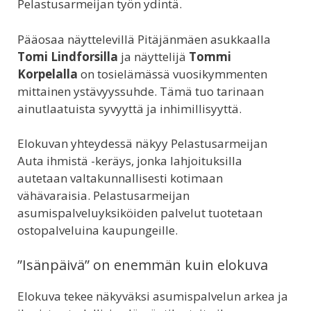
Pelastusarmeijan työn ydintä.
Pääosaa näyttelevillä Pitäjänmäen asukkaalla
Tomi Lindforsilla
ja näyttelijä
Tommi
Korpelalla
on tosielämässä vuosikymmenten
mittainen ystävyyssuhde. Tämä tuo tarinaan
ainutlaatuista syvyyttä ja inhimillisyyttä.
Elokuvan yhteydessä näkyy Pelastusarmeijan
Auta ihmistä -keräys, jonka lahjoituksilla
autetaan valtakunnallisesti kotimaan
vähävaraisia. Pelastusarmeijan
asumispalveluyksiköiden palvelut tuotetaan
ostopalveluina kaupungeille.
”Isänpäivä” on enemmän kuin elokuva
Elokuva tekee näkyväksi asumispalvelun arkea ja