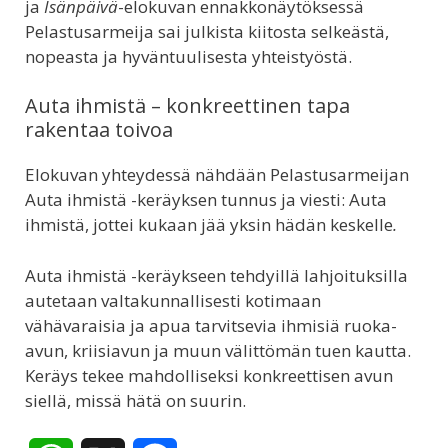
ja
Isänpäivä
-elokuvan ennakkonäytöksessä
Pelastusarmeija sai julkista kiitosta selkeästä,
nopeasta ja hyväntuulisesta yhteistyöstä.
Auta ihmistä – konkreettinen tapa
rakentaa toivoa
Elokuvan yhteydessä nähdään Pelastusarmeijan
Auta ihmistä -keräyksen tunnus ja viesti: Auta
ihmistä, jottei kukaan jää yksin hädän keskelle
.
Auta ihmistä -keräykseen tehdyillä lahjoituksilla
autetaan valtakunnallisesti kotimaan
vähävaraisia ja apua tarvitsevia ihmisiä ruoka-
avun, kriisiavun ja muun välittömän tuen kautta.
Keräys tekee mahdolliseksi konkreettisen avun
siellä, missä hätä on suurin.