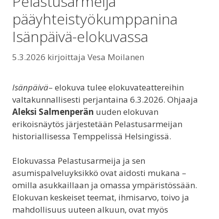
Pelastusarmeija
pääyhteistyökumppanina
Isänpäivä-elokuvassa
5.3.2026
kirjoittaja
Vesa Moilanen
Isänpäivä
– elokuva tulee elokuvateattereihin
valtakunnallisesti perjantaina 6.3.2026. Ohjaaja
Aleksi Salmenperän
uuden elokuvan
erikoisnäytös järjestetään Pelastusarmeijan
historiallisessa Temppelissä Helsingissä.
Elokuvassa Pelastusarmeija ja sen
asumispalveluyksikkö ovat aidosti mukana –
omilla asukkaillaan ja omassa ympäristössään.
Elokuvan keskeiset teemat, ihmisarvo, toivo ja
mahdollisuus uuteen alkuun, ovat myös