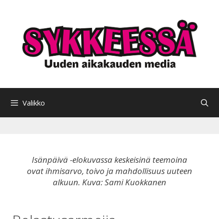
Siirry
sisältöön
Valikko
Isänpäivä -elokuvassa keskeisinä teemoina
ovat ihmisarvo, toivo ja mahdollisuus uuteen
alkuun. Kuva: Sami Kuokkanen