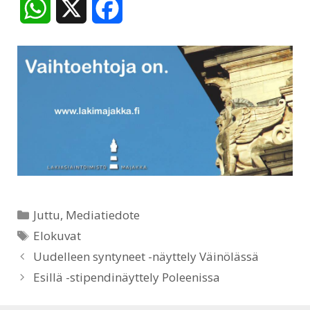
W
X
F
h
a
a
c
t
e
s
b
A
o
p
o
Kategoriat
Juttu
,
Mediatiedote
p
k
Avainsanat
Elokuvat
Uudelleen syntyneet -näyttely Väinölässä
Esillä -stipendinäyttely Poleenissa