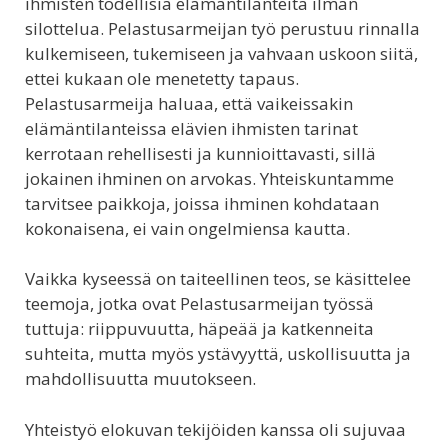
ihmisten todellisia elämäntilanteita ilman
silottelua. Pelastusarmeijan työ perustuu rinnalla
kulkemiseen, tukemiseen ja vahvaan uskoon siitä,
ettei kukaan ole menetetty tapaus.
Pelastusarmeija haluaa, että vaikeissakin
elämäntilanteissa elävien ihmisten tarinat
kerrotaan rehellisesti ja kunnioittavasti, sillä
jokainen ihminen on arvokas. Yhteiskuntamme
tarvitsee paikkoja, joissa ihminen kohdataan
kokonaisena, ei vain ongelmiensa kautta.
Vaikka kyseessä on taiteellinen teos, se käsittelee
teemoja, jotka ovat Pelastusarmeijan työssä
tuttuja: riippuvuutta, häpeää ja katkenneita
suhteita, mutta myös ystävyyttä, uskollisuutta ja
mahdollisuutta muutokseen.
Yhteistyö elokuvan tekijöiden kanssa oli sujuvaa