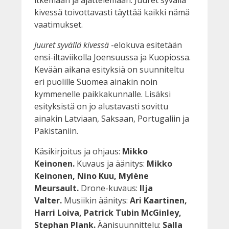
kivessä toivottavasti täyttää kaikki nämä
vaatimukset.
Juuret syvällä kivessä
-elokuva esitetään
ensi-iltaviikolla Joensuussa ja Kuopiossa.
Kevään aikana esityksiä on suunniteltu
eri puolille Suomea ainakin noin
kymmenelle paikkakunnalle. Lisäksi
esityksistä on jo alustavasti sovittu
ainakin Latviaan, Saksaan, Portugaliin ja
Pakistaniin.
Käsikirjoitus ja ohjaus:
Mikko
Keinonen.
Kuvaus ja äänitys:
Mikko
Keinonen, Nino Kuu, Mylène
Meursault.
Drone-kuvaus:
Ilja
Valter.
Musiikin äänitys:
Ari Kaartinen,
Harri Loiva, Patrick Tubin McGinley,
Stephan Plank.
Äänisuunnittelu:
Salla