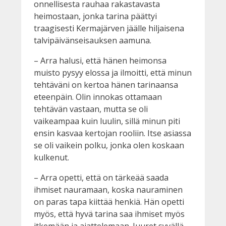
onnellisesta rauhaa rakastavasta
heimostaan, jonka tarina päättyi
traagisesti Kermajärven jäälle hiljaisena
talvipäivänseisauksen aamuna.
– Arra halusi, että hänen heimonsa
muisto pysyy elossa ja ilmoitti, että minun
tehtäväni on kertoa hänen tarinaansa
eteenpäin. Olin innokas ottamaan
tehtävän vastaan, mutta se oli
vaikeampaa kuin luulin, sillä minun piti
ensin kasvaa kertojan rooliin. Itse asiassa
se oli vaikein polku, jonka olen koskaan
kulkenut.
– Arra opetti, että on tärkeää saada
ihmiset nauramaan, koska nauraminen
on paras tapa kiittää henkiä. Hän opetti
myös, että hyvä tarina saa ihmiset myös
itkemään ja ajattelemaan. Juuret syvällä