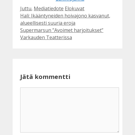
Kategoriat
Avainsanat
Juttu
,
Mediatiedote
Elokuvat
Hali: Ikääntyneiden hoivajono kasvanut,
alueellisesti suuria eroja
Supermarsun ”Avoimet harjoitukset”
Varkauden Teatterissa
Jätä kommentti
Kommentti