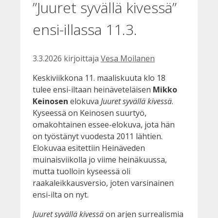
”Juuret syvällä kivessä”
ensi-illassa 11.3.
3.3.2026
kirjoittaja
Vesa Moilanen
Keskiviikkona 11. maaliskuuta klo 18
tulee ensi-iltaan heinäveteläisen
Mikko
Keinosen
elokuva
Juuret syvällä kivessä
.
Kyseessä on Keinosen suurtyö,
omakohtainen essee-elokuva, jota hän
on työstänyt vuodesta 2011 lähtien.
Elokuvaa esitettiin Heinäveden
muinaisviikolla jo viime heinäkuussa,
mutta tuolloin kyseessä oli
raakaleikkausversio, joten varsinainen
ensi-ilta on nyt.
Juuret syvällä kivessä
on arjen surrealismia