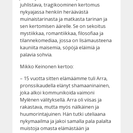
juhlistava, tragikoominen kertomus
nykyajassa henkiin heräävästä
muinaistarinasta ja matkasta tarinan ja
sen kertomisen äärelle. Se on sekoitus
mystiikkaa, romantiikkaa, filosofiaa ja
tilannekomediaa, jossa on lisämausteena
kauniita maisemia, söpöjä eläimiä ja
palavia sohvia.
Mikko Keinonen kertoo:
– 15 vuotta sitten elämäämme tuli Arra,
pronssikaudella elänyt shamaaninainen,
joka alkoi kommunikoida vaimoni
Mylènen välityksellä. Arra oli viisas ja
rakastava, mutta myös nälkäinen ja
huumorintajuinen. Hän tutki uteliaana
nykymaailma ja jakoi samalla pala palalta
muistoja omasta elämästään ja