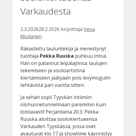
Varkaudesta
2.3.2026
28.2.2026
kirjoittaja
Vesa
Moilanen
Rakastettu lauluntekijä ja menestynyt
tuottaja
Pekka Ruuska
puhkuu intoa.
Hän on palannut leipälajiinsa: laulujen
tekemiseen ja sooloartistina
kiertämiseen jäätyään pois levymogulin
tehtävistä pari vuotta sitten.
Ja sehän sopii Tyyskän intiimiin
olohuonetunnelmaan paremmin kuin
loistavasti! Perjantaina 20.3. Pekka
Ruuska aloittaa soolokiertueensa
Varkauden Tyyskässä, jossa ovet
avautuvat klo 17 ja showtime käynnistyy