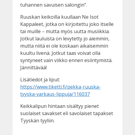
tuhannen savuisen salongin”.
Ruuskan keikoilla kuullaan Ne Isot
Kappaleet, jotka on kirjoitettu joko itselle
tai muille – mutta myös uutta musiikkia.
Jotkut lauluista on levytetty jo aiemmin,
mutta niitä ei ole koskaan aikaisemmin
kuultu livenä. Jotkut taas voivat olla
syntyneet vain viikko ennen esiintymistä.
Jännittävää!
Lisätiedot ja liput:
https://www.tiketti.fi/pekka-ruuska-
tyyska-varkaus-lippuja/116037
Keikkalipun hintaan sisältyy pienet
suolaiset savakset eli savolaiset tapakset
Tyyskän tyyliin.