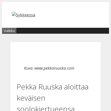
Siirry
sisältöön
Valikko
Kuva: www.pekkaruuska.com
Pekka Ruuska aloittaa
keväisen
soolokiertueensa