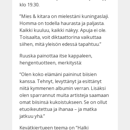
klo 19.30.
”Mies & kitara on mielestäni kuningaslaji.
Homma on todella haurasta ja paljasta.
Kaikki kuuluu, kaikki näkyy. Apuja ei ole.
Toisaalta, voit diktaattorina vaikuttaa
siihen, mitä yleisön edessä tapahtuu.”
Ruuska painottaa itse kappaleen,
hengentuotteen, merkitystä:
“Olen koko elämäni paininut biisien
kanssa. Tehnyt, levyttänyt ja esittänyt
niitä kymmenen albumin verran. Lisäksi
olen sparrannut muita artisteja saamaan
omat biisinsä kukoistukseen. Se on ollut
etuoikeutettua ja ihanaa – ja matka
jatkuu yhä.”
Kevätkiertueen teema on “Halki