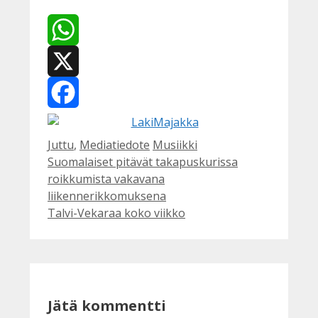
WhatsApp
X
Facebook
Kategoriat
Avainsanat
Juttu
,
Mediatiedote
Musiikki
Suomalaiset pitävät takapuskurissa
roikkumista vakavana
liikennerikkomuksena
Talvi-Vekaraa koko viikko
Jätä kommentti