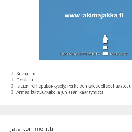
s
b
A
o
p
o
p
k
Kategoriat
Kuvajuttu
Avainsanat
Opiskelu
MLL:n Perhepulssi-kysely: Perheiden taloudelliset haasteet
Armas-kulttuuriviikolla juhlitaan ikääntymistä
Jätä kommentti