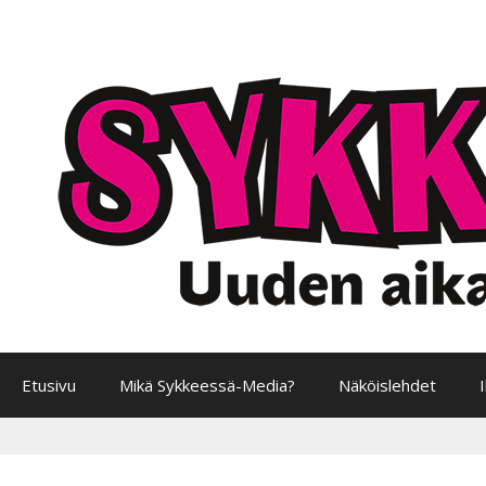
Siirry
sisältöön
Etusivu
Mikä Sykkeessä-Media?
Näköislehdet