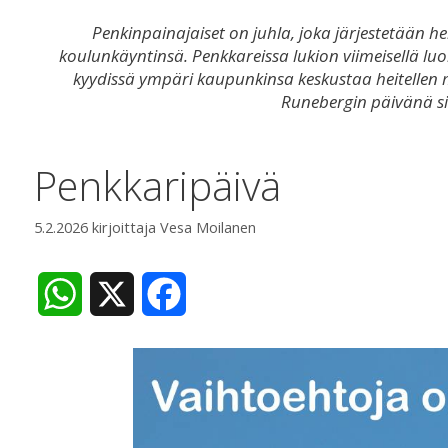
Penkinpainajaiset on juhla, joka järjestetään h
koulunkäyntinsä. Penkkareissa lukion viimeisellä luo
kyydissä ympäri kaupunkinsa keskustaa heitellen 
Runebergin päivänä sin
Penkkaripäivä
5.2.2026
kirjoittaja
Vesa Moilanen
W
X
F
h
a
a
c
t
e