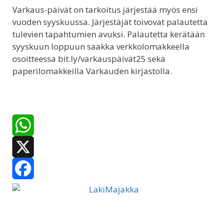
Varkaus-päivät on tarkoitus järjestää myös ensi
vuoden syyskuussa. Järjestäjät toivovat palautetta
tulevien tapahtumien avuksi. Palautetta kerätään
syyskuun loppuun saakka verkkolomakkeella
osoitteessa bit.ly/varkauspäivät25 sekä
paperilomakkeilla Varkauden kirjastolla.
W
h
X
a
F
t
a