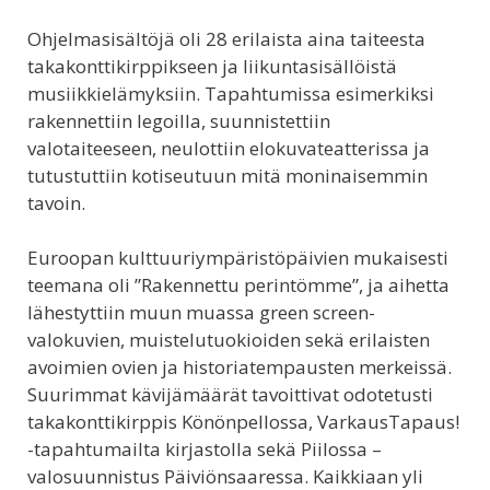
Ohjelmasisältöjä oli 28 erilaista aina taiteesta
takakonttikirppikseen ja liikuntasisällöistä
musiikkielämyksiin. Tapahtumissa esimerkiksi
rakennettiin legoilla, suunnistettiin
valotaiteeseen, neulottiin elokuvateatterissa ja
tutustuttiin kotiseutuun mitä moninaisemmin
tavoin.
Euroopan kulttuuriympäristöpäivien mukaisesti
teemana oli ”Rakennettu perintömme”, ja aihetta
lähestyttiin muun muassa green screen-
valokuvien, muistelutuokioiden sekä erilaisten
avoimien ovien ja historiatempausten merkeissä.
Suurimmat kävijämäärät tavoittivat odotetusti
takakonttikirppis Könönpellossa, VarkausTapaus!
-tapahtumailta kirjastolla sekä Piilossa –
valosuunnistus Päiviönsaaressa. Kaikkiaan yli