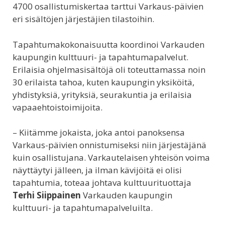
4700 osallistumiskertaa tarttui Varkaus-päivien
eri sisältöjen järjestäjien tilastoihin.
Tapahtumakokonaisuutta koordinoi Varkauden
kaupungin kulttuuri- ja tapahtumapalvelut.
Erilaisia ohjelmasisältöjä oli toteuttamassa noin
30 erilaista tahoa, kuten kaupungin yksiköitä,
yhdistyksiä, yrityksiä, seurakuntia ja erilaisia
vapaaehtoistoimijoita.
– Kiitämme jokaista, joka antoi panoksensa
Varkaus-päivien onnistumiseksi niin järjestäjänä
kuin osallistujana. Varkautelaisen yhteisön voima
näyttäytyi jälleen, ja ilman kävijöitä ei olisi
tapahtumia, toteaa johtava kulttuurituottaja
Terhi Siippainen
Varkauden kaupungin
kulttuuri- ja tapahtumapalveluilta.