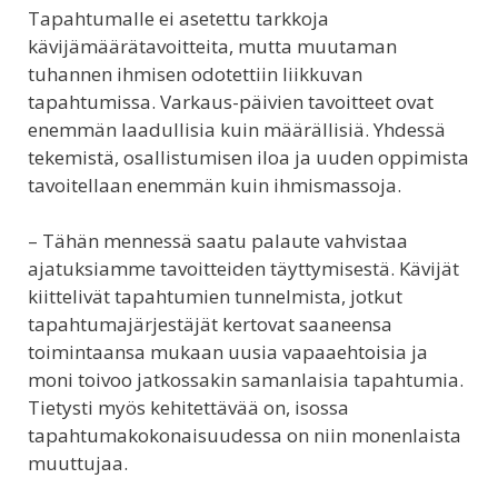
Tapahtumalle ei asetettu tarkkoja
kävijämäärätavoitteita, mutta muutaman
tuhannen ihmisen odotettiin liikkuvan
tapahtumissa. Varkaus-päivien tavoitteet ovat
enemmän laadullisia kuin määrällisiä. Yhdessä
tekemistä, osallistumisen iloa ja uuden oppimista
tavoitellaan enemmän kuin ihmismassoja.
– Tähän mennessä saatu palaute vahvistaa
ajatuksiamme tavoitteiden täyttymisestä. Kävijät
kiittelivät tapahtumien tunnelmista, jotkut
tapahtumajärjestäjät kertovat saaneensa
toimintaansa mukaan uusia vapaaehtoisia ja
moni toivoo jatkossakin samanlaisia tapahtumia.
Tietysti myös kehitettävää on, isossa
tapahtumakokonaisuudessa on niin monenlaista
muuttujaa.