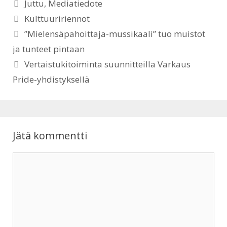
Kategoriat
Juttu
,
Mediatiedote
s
c
Avainsanat
Kulttuuririennot
”Mielensäpahoittaja-mussikaali” tuo muistot
A
e
ja tunteet pintaan
p
b
Vertaistukitoiminta suunnitteilla Varkaus
Pride-yhdistyksellä
p
o
o
k
Jätä kommentti
Kommentti