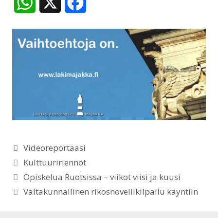
W
X
F
h
a
a
c
t
e
s
b
A
o
p
o
Kategoriat
Videoreportaasi
p
k
Avainsanat
Kulttuuririennot
Opiskelua Ruotsissa – viikot viisi ja kuusi
Valtakunnallinen rikosnovellikilpailu käyntiin