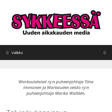
Siirry
sisältöön
Valikko
Warkautelaiset ry:n puheenjohtaja Tiina
Immonen ja Warkauden veisto ry:n
puheenjohtaja Marika Walldén.