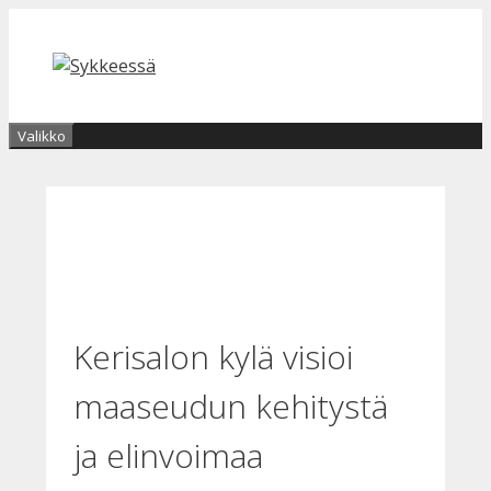
Siirry
sisältöön
Valikko
Kerisalon kylä visioi
maaseudun kehitystä
ja elinvoimaa