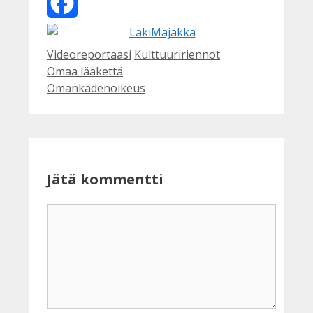
X
Facebook
Kategoriat
Avainsanat
Videoreportaasi
Kulttuuririennot
Omaa lääkettä
Omankädenoikeus
Jätä kommentti
Kommentti