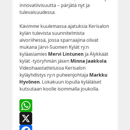
innovatiivisuutta – pärjätä nyt ja
tulevaisuudessa.
Kävimme kuulemassa ajatuksia Kerisalon
kylän tulevista suunnitelmista
aivoriihessä, jossa sparraajina olivat
mukana Järvi-Suomen Kylät ry:n
kyläasiamies
Mervi Lintunen
ja Älykkäät
kylät -työryhmän jäsen
Minna
Jaakkola
.
Videohaastattelussa Kerisalon
kyläyhdistys ry:n puheenjohtaja
Markku
Hyvönen
. Lokakuun lopulla kyläläiset
kutsutaan koolle isommalla joukolla.
WhatsApp