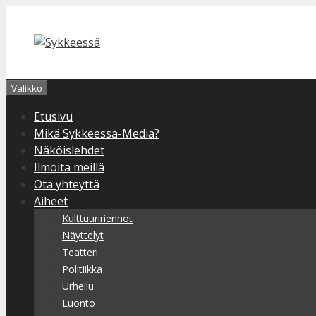
Siirry
sisältöön
Valikko
Etusivu
Mikä Sykkeessä-Media?
Näköislehdet
Ilmoita meillä
Ota yhteyttä
Aiheet
Kulttuuririennot
Näyttelyt
Teatteri
Politiikka
Urheilu
Luonto