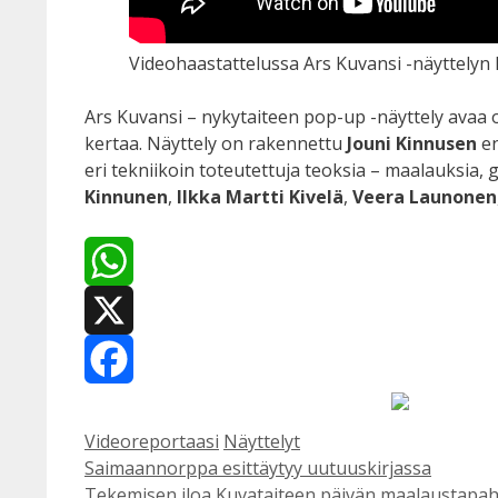
Videohaastattelussa Ars Kuvansi -näyttelyn 
Ars Kuvansi – nykytaiteen pop-up -näyttely avaa o
kertaa. Näyttely on rakennettu
Jouni Kinnusen
en
eri tekniikoin toteutettuja teoksia – maalauksia, g
Kinnunen
,
Ilkka Martti Kivelä
,
Veera Launonen
WhatsApp
X
Facebook
Kategoriat
Avainsanat
Videoreportaasi
Näyttelyt
Saimaannorppa esittäytyy uutuuskirjassa
Tekemisen iloa Kuvataiteen päivän maalaustapa