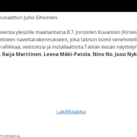
kuraattori Juho Sihvonen.
vensa yleisölle maanantaina 8.7. Joroisten Kuvansiin (Kirve
tiseen navettarakennukseen, joka talvisin toimii venehotell
rafiikkaa, veistoksia ja installaatioita.Tämän kesän näyttelyn 
,
Raija Marttinen
,
Leena Mäki-Patola
,
Nino No
,
Jussi Ny
htumassa