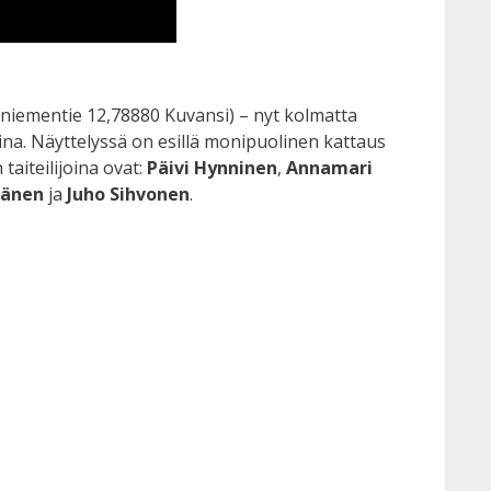
sniementie 12,78880 Kuvansi) – nyt kolmatta
ina. Näyttelyssä on esillä monipuolinen kattaus
taiteilijoina ovat:
Päivi Hynninen
,
Annamari
känen
ja
Juho Sihvonen
.