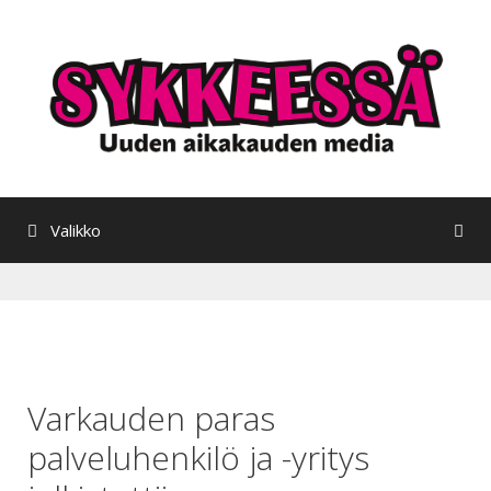
Siirry
sisältöön
Valikko
Varkauden paras
palveluhenkilö ja -yritys