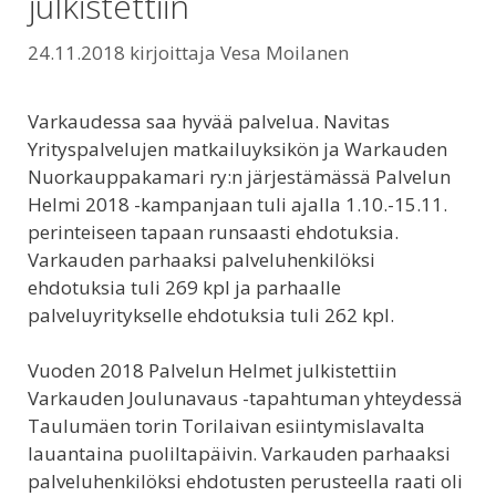
julkistettiin
24.11.2018
kirjoittaja
Vesa Moilanen
Varkaudessa saa hyvää palvelua. Navitas
Yrityspalvelujen matkailuyksikön ja Warkauden
Nuorkauppakamari ry:n järjestämässä Palvelun
Helmi 2018 -kampanjaan tuli ajalla 1.10.-15.11.
perinteiseen tapaan runsaasti ehdotuksia.
Varkauden parhaaksi palveluhenkilöksi
ehdotuksia tuli 269 kpl ja parhaalle
palveluyritykselle ehdotuksia tuli 262 kpl.
Vuoden 2018 Palvelun Helmet julkistettiin
Varkauden Joulunavaus -tapahtuman yhteydessä
Taulumäen torin Torilaivan esiintymislavalta
lauantaina puoliltapäivin. Varkauden parhaaksi
palveluhenkilöksi ehdotusten perusteella raati oli