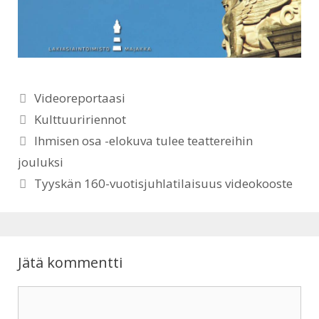
s
b
A
o
p
o
Kategoriat
Videoreportaasi
p
k
Avainsanat
Kulttuuririennot
Ihmisen osa -elokuva tulee teattereihin
jouluksi
Tyyskän 160-vuotisjuhlatilaisuus videokooste
Jätä kommentti
Kommentti