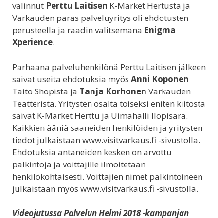
valinnut
Perttu Laitisen
K-Market Hertusta ja
Varkauden paras palveluyritys oli ehdotusten
perusteella ja raadin valitsemana
Enigma
Xperience
.
Parhaana palveluhenkilönä Perttu Laitisen jälkeen
saivat useita ehdotuksia myös
Anni Koponen
Taito Shopista ja
Tanja Korhonen
Varkauden
Teatterista. Yritysten osalta toiseksi eniten kiitosta
saivat K-Market Herttu ja Uimahalli Ilopisara.
Kaikkien ääniä saaneiden henkilöiden ja yritysten
tiedot julkaistaan www.visitvarkaus.fi -sivustolla.
Ehdotuksia antaneiden kesken on arvottu
palkintoja ja voittajille ilmoitetaan
henkilökohtaisesti. Voittajien nimet palkintoineen
julkaistaan myös www.visitvarkaus.fi -sivustolla.
Videojutussa Palvelun Helmi 2018 -kampanjan