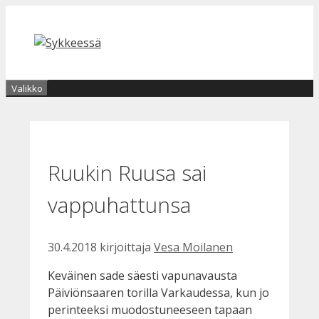
Siirry
sisältöön
Valikko
Ruukin Ruusa sai
vappuhattunsa
30.4.2018
kirjoittaja
Vesa Moilanen
Keväinen sade säesti vapunavausta
Päiviönsaaren torilla Varkaudessa, kun jo
perinteeksi muodostuneeseen tapaan