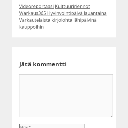
Kategoriat
Avainsanat
Videoreportaasi
Kulttuuririennot
Warkaus365 Hyvinvointipäivä lauantaina
Varkautelaista kirjolohta lähipäivinä
kauppoihin
Jätä kommentti
Kommentti
Nimi
Sähköpostiosoite