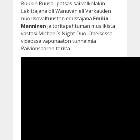
Ruukin Ruusa -patsas sai valkolakin.
Lakittajana oli Wanuvan eli Varkauden
nuorisovaltuuston edustajana
Emilia
Manninen
ja toritapahtuman musiikista
vastasi Michael´s Night Duo. Oheisessa
videossa vapunaaton tunnelmia
Päiviönsaaren torilta.