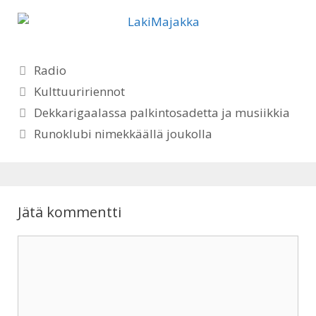
h
a
a
c
Kategoriat
t
e
Radio
Avainsanat
Kulttuuririennot
s
b
Dekkarigaalassa palkintosadetta ja musiikkia
A
o
Runoklubi nimekkäällä joukolla
p
o
p
k
Jätä kommentti
Kommentti