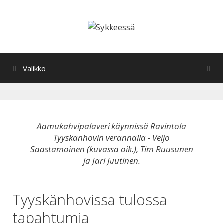
Siirry
sisältöön
Valikko
Aamukahvipalaveri käynnissä Ravintola
Tyyskänhovin verannalla - Veijo
Saastamoinen (kuvassa oik.), Tim Ruusunen
ja Jari Juutinen.
Tyyskänhovissa tulossa
tapahtumia