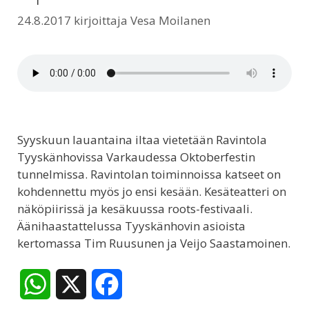
24.8.2017
kirjoittaja
Vesa Moilanen
Syyskuun lauantaina iltaa vietetään Ravintola
Tyyskänhovissa Varkaudessa Oktoberfestin
tunnelmissa. Ravintolan toiminnoissa katseet on
kohdennettu myös jo ensi kesään. Kesäteatteri on
näköpiirissä ja kesäkuussa roots-festivaali.
Äänihaastattelussa Tyyskänhovin asioista
kertomassa Tim Ruusunen ja Veijo Saastamoinen.
W
X
F