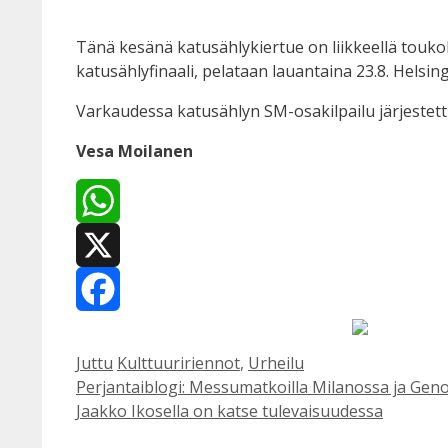
Tänä kesänä katusählykiertue on liikkeellä touko
katusählyfinaali, pelataan lauantaina 23.8. Helsin
Varkaudessa katusählyn SM-osakilpailu järjestettii
Vesa Moilanen
WhatsApp
X
Facebook
Kategoriat
Avainsanat
Juttu
Kulttuuririennot
,
Urheilu
Perjantaiblogi: Messumatkoilla Milanossa ja Gen
Jaakko Ikosella on katse tulevaisuudessa