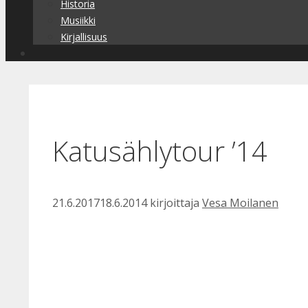
Historia
Musiikki
Kirjallisuus
Katusählytour ’14
21.6.2017
18.6.2014
kirjoittaja
Vesa Moilanen