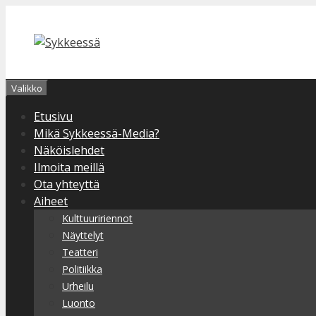
Siirry
sisältöön
Valikko
Etusivu
Mikä Sykkeessä-Media?
Näköislehdet
Ilmoita meillä
Ota yhteyttä
Aiheet
Kulttuuririennot
Näyttelyt
Teatteri
Politiikka
Urheilu
Luonto