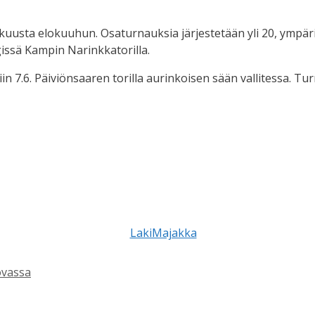
kuusta elokuuhun. Osaturnauksia järjestetään yli 20, ympä
gissä Kampin Narinkkatorilla.
n 7.6. Päiviönsaaren torilla aurinkoisen sään vallitessa. Tu
ovassa