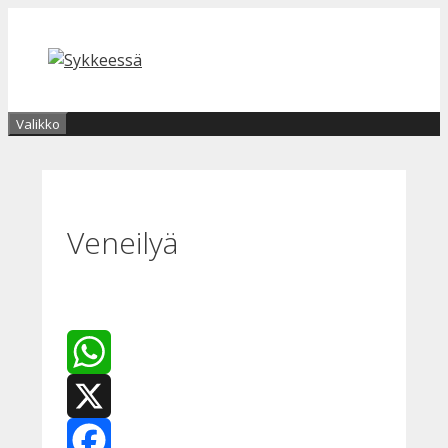
Siirry
sisältöön
Valikko
Veneilyä
WhatsApp
X