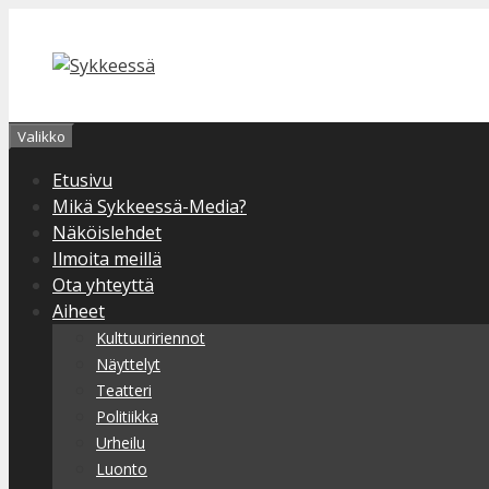
Siirry
sisältöön
Valikko
Etusivu
Mikä Sykkeessä-Media?
Näköislehdet
Ilmoita meillä
Ota yhteyttä
Aiheet
Kulttuuririennot
Näyttelyt
Teatteri
Politiikka
Urheilu
Luonto