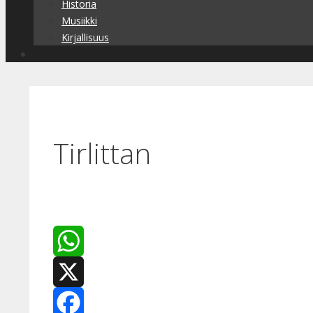
Historia
Musiikki
Kirjallisuus
Tirlittan
WhatsApp
X