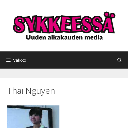
Siirry
sisältöön
Valikko
Thai Nguyen