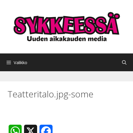
Siirry
sisältöön
Valikko
Teatteritalo.jpg-some
W
X
F